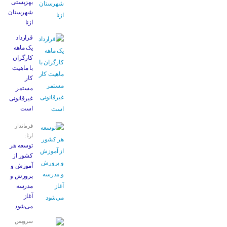
بهزیستی
شهرستان
ازنا
قرارداد
یک ماهه
کارگران
با ماهیت
کار
مستمر
غیرقانونی
است
فرماندار
ازنا:
توسعه هر
کشور از
آموزش و
پرورش و
مدرسه
آغاز
می‌شود
سرویس