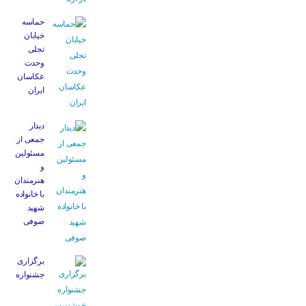
حماسه
خیابان
تجلی
وحدت
عکاسان
ایران
دیدار
جمعی از
مسئولین
و
هنرمندان
با خانواده
شهید
صوفی
برگزاری
جشنواره