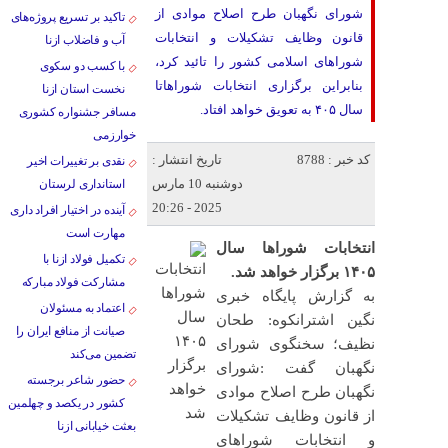
شورای نگهبان طرح اصلاح موادی از
تاکید بر تسریع پروژه‌های
قانون وظایف تشکیلات و انتخابات
آب و فاضلاب ازنا
شوراهای اسلامی کشور را تائید کرد،
با کسب دو سکوی
بنابراین برگزاری انتخابات شوراهاتا
نخست استان ازنا
سال ۴۰۵ به تعویق خواهد افتاد.
مسافر جشنواره کشوری
خوارزمی
کد خبر : 8788
تاریخ انتشار :
نقدی بر تغییرات اخیر
دوشنبه 10 مارس
استانداری لرستان
2025 - 20:26
آینده در اختیار افراد داری
مهارت است
انتخابات شوراها سال
تکمیل فولاد ازنا با
۱۴۰۵ برگزار خواهد شد.
مشارکت فولاد مبارکه
به گزارش پایگاه خبری
اعتماد به مسئولان
نگین اشترانکوه: طحان
صیانت از منافع ایران را
نظیف؛ سخنگوی شورای
تضمین می‌کند
نگهبان گفت :شورای
حضور شاعر برجسته
نگهبان طرح اصلاح موادی
کشور در یکصد و چهلمین
از قانون وظایف تشکیلات
بعثت خیابانی ازنا
و انتخابات شوراهای