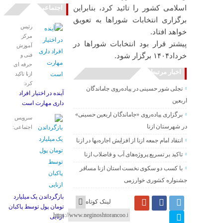
اسلامی کشور را تائید کرد، بنابراین
اجتماعی
برگزاری انتخابات شوراها به تعویق
رئیس
خواهد افتاد.
مرکز
پیشتر قرار بود انتخابات شوراها در
آموزش
خرداد۱۴۰۴ برگزار شود.
فنی و
حرفه ای
اخبار مرتبط
ازنا تاکید
کرد:
تجلی شور حسینی در پیاده‌روی جاماندگان
آینده در اختیار افراد
اربعین
داری مهارت است
برگزاری پیاده‌روی «جاماندگان اربعین حسینی»
سرویس
در شهرستان ازنا
اجتماعی:
انتقاد امام جمعه ازنا از افزایش اجاره‌بها در ازنا
تاکید بر تسریع پروژه‌های آب و فاضلاب ازنا
با کسب دو سکوی نخست استان ازنا مسافر
جشنواره کشوری خوارزمی
بازگرداندن یک میلیارد
لینک کوتاه
تومان پول توسط پاکبان
ازنایی