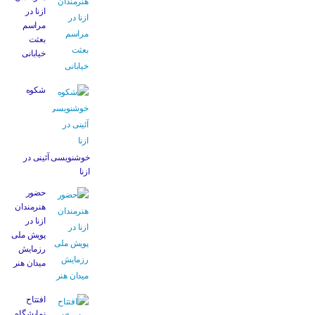
ازنا در
مراسم
بعثت
خیابانی
شکوه
خوشنویسی آئینی در
ازنا
حضور
هنرمندان
ازنا در
پویش ملی
رزمایش
میدان هنر
افتتاح
نمایشگاه