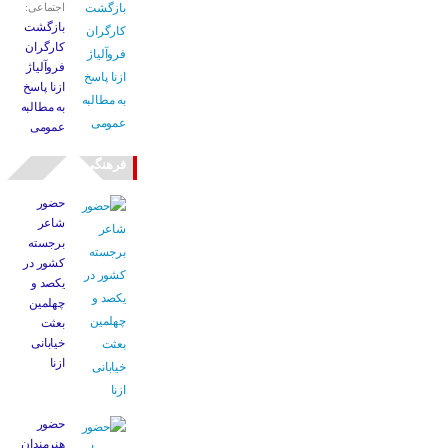
اجتماعی:
بازگشت
کارگران
فروآلیاژ
ازنا پاسخ
به مطالبه
عمومی
فرهنگی
حضور
شاعر
برجسته
کشور در
یکصد و
چهلمین
بعثت
خیابانی
ازنا
حضور
هنرمندان