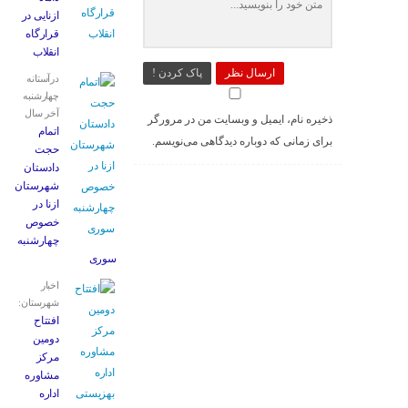
ازنایی در
قرارگاه
انقلاب
ارسال نظر
پاک کردن !
درآستانه
چهارشنبه
آخر سال
ذخیره نام، ایمیل و وبسایت من در مرورگر
اتمام
برای زمانی که دوباره دیدگاهی می‌نویسم.
حجت
دادستان
شهرستان
ازنا در
خصوص
چهارشنبه
‌سوری
اخبار
شهرستان:
افتتاح
دومین
مرکز
مشاوره
اداره