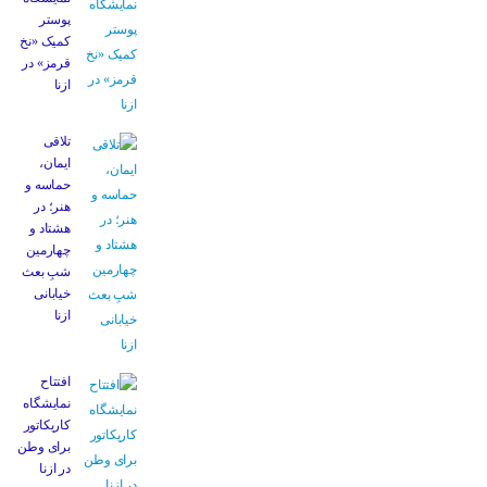
پوستر
کمیک «نخ
قرمز» در
ازنا
تلاقی
ایمان،
حماسه و
هنر؛ در
هشتاد و
چهارمین
شبِ بعث
خیابانی
ازنا
افتتاح
نمایشگاه
کاریکاتور
برای وطن
در ازنا