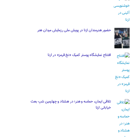
حضور هنرمندان ازنا در پویش ملی رزمایش میدان هنر
افتتاح نمایشگاه پوستر کمیک «نخ قرمز» در ازنا
تلاقی ایمان، حماسه و هنر؛ در هشتاد و چهارمین شبِ بعث
خیابانی ازنا