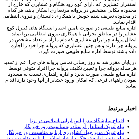
استقرار عشایری که دارای کوچ زود هنگام‌ و عشایری که خارج از
محدوده مکانی مشخص در پروانه مرتعداری اسکان یابند، هر کدام
در محدوده تعریف شده خویش با همکاری دادستان و نیروی انتظامی
اقدام نمایند.
اداره منابع طبیعی در صورت تامین اعتبار ایستگاه های کنترل کوچ
عشایر را در مناطق بحرانی با همکاری نیروی انتظامی برپا نماید.
ابطال پروانه چرا برای عشایری که دام مازاد بر تعداد مشخص در
پروانه چرا دارند و هم چنین عشایری که پروانه چرا خود را اجاره
داده باشند توسط اداره منابع طبیعی صورت گیرد.
در پایان مقرر شد به روز رسانی تمامی پروانه های چرا اعم از تمدید
هر ساله پروانه چرا و تعیین تکلیف پروانه چرا افراد متوفی توسط
اداره منابع طبیعی صورت پذیرد و اداره راهداری نسبت به مسدود
نمودن راههای فرعی که امکان ورود عشایر از آنها وجود دارد اقدام
نمایند.
اخبار مرتبط
افتتاح نمایشگاه مدولباس ایرانی،اسلامی در ازنا
پیام تبریک استاندار لرستان به‌مناسبت روز خبرنگار
پیام تبریک مدیر جهاد کشاورزی ازنا به مناسبت روز خبرنگار
پیام رئیس اداره فرهنگ و ارشاد اسلامی ازنا به مناسبت روز