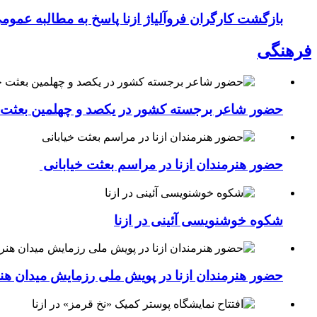
بازگشت کارگران فروآلیاژ ازنا پاسخ به مطالبه عموم
فرهنگی
حضور شاعر برجسته کشور در یکصد و چهلمین بعثت خی
حضور هنرمندان ازنا در مراسم بعثت خیابانی
شکوه خوشنویسی آئینی در ازنا
حضور هنرمندان ازنا در پویش ملی رزمایش میدان هن