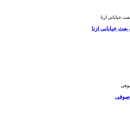
بعث خیابانی ازنا
د صوفی