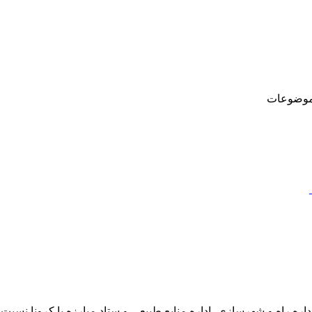
وضوعات
اداره راه و شهرسازی ،اداره منابع طبیعی و ستاد مبارزه با کرونا ن