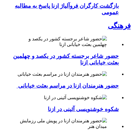
بازگشت کارگران فروآلیاژ ازنا پاسخ به مطالبه
عمومی
فرهنگی
حضور شاعر برجسته کشور در یکصد و چهلمین
بعثت خیابانی ازنا
حضور هنرمندان ازنا در مراسم بعثت خیابانی
شکوه خوشنویسی آئینی در ازنا