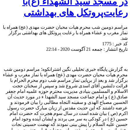
در مسجد سید الشهداء (ع)با
رعایت‌پروتکل های بهداشتی
مراسم دومین شب محرم هیات محبان حضرت مهدی (عج) همراه با
نماز مغرب و عشاء همراه با رعایت پروتکل های بهداشتی برگزار
شد.
کد خبر : 1775
تاریخ انتشار : جمعه 21 آگوست 2020 - 22:14
به گزارش پایگاه خبری تحلیلی نگین اشترانکوه؛ مراسم دومین شب
محرم هیات محبان حضرت مهدی (عج) همراه با نماز مغرب و عشاء
برگزار شد و بعد از برپایی نماز مراسم شب دوم محرم الحرام با
قرائت دلنشین آقای اسدی شروع شد و سپس از سخنان حجت
الاسلام و المسلمین بنیادی مدیریت محترم حوزه علمیه امام جعفر
صادق (ع ) و امام جماعت مسجد سید الشهدا ء در مورد حدیث آن
الحسین مصباح الهدی و سفینه النجاه مطالبی را بیان فرمودند و
عرضه داشتند که این حدیث مقدس از زبان مبارک حضرت رسول
اکرم (ص ) بیان شده است در سال سوم هجرت که حضرت امام
حسین (ع ) در کودکی به سر می بردند و ایشان آینده وجود امام
حسین علیه السلام را پیش بینی نمودند که نهضت حسینی نجات
بخش است و این حدیث مقدس از معجزات قولی حضرت رسول