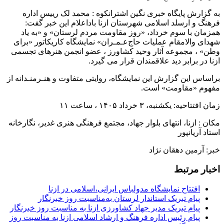
به گزارش پایگاه خبری نگین اشترانکوه : محمد لک رییس اداره
فرهنگ و ارسلد اسلامی شهرستان ازنا باداعلام این خبر گفت:
همزمان با سوم خرداد، «روز مقاومت مردم لرستان» و «به یاد
شهدای والامقام عملیات حاج‌عـمـران» نمایشگاه کاریکاتور «برای
وطن» ، مجموعه آثار وحید کشاورز ، عضو انجمن هنرهای تجسمی
ازنا در برابر دید علاقمندان قرار می گیرد.
براساس این گزارش این نمایشگاه، روایتی متفاوت و هنـرمنـدانه از
مفهوم «مقاومت» است.
زمان افتتاحیه: یکشنبه، ۳ خرداد ۱۴۰۵ ، ساعت ۱۱
مکان : ازنا، انتهای بلوار جهاد، مجتمع فرهنگی هنری غدیر، نگارخانه
استاد آریانپور
خبر: آرمین دهقان نژاد
اخبار مرتبط
افتتاح نمایشگاه مدولباس ایرانی،اسلامی در ازنا
پیام تبریک استاندار لرستان به‌مناسبت روز خبرنگار
پیام تبریک مدیر جهاد کشاورزی ازنا به مناسبت روز خبرنگار
پیام رئیس اداره فرهنگ و ارشاد اسلامی ازنا به مناسبت روز