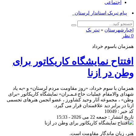
اجتماعی
پیام تبریک استاندار لرستان به‌من_
اخبارشهرستان
«
تیتر یک
0 نظر
همزمان باسوم خرداد
افتتاح نمایشگاه کاریکاتور برای
وطن در ازنا
همزمان با سوم خرداد، «روز مقاومت مردم لرستان» و «به یاد
شهدای والامقام عملیات حاج‌عـمـران» نمایشگاه کاریکاتور «برای
وطن» ، مجموعه آثار وحید کشاورز ، عضو انجمن هنرهای تجسمی
ازنا در برابر دید علاقمندان قرار می گیرد.
کد خبر : 10049
تاریخ انتشار : جمعه 22 می 2026 - 15:33
هنر، زبانِ ماندگارِ مقاومت است.