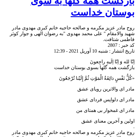
بازگشت همه گلها به سوی
بوستان خداست
روح مادر عزیز مکرمه و صالحه حاجیه خانم کبری مهدوی مادر
شهید والامقام " علی محمد مهدوی "به رضوان الهی و جوار کوثر
فاطمی شتافت.
کد خبر : 2807
تاریخ انتشار : شنبه 10 آوریل 2021 - 12:39
اِنّا لله وَ اِنّا اِلَیهِ راجِعونَ
بازگشت همه گلها بسوی بوستان خداست
«كُلُّ نَفْسٍ ذائِقَةُ الْمَوْتِ ثُمَّ إِلَيْنا تُرْجَعُونَ
مادر ای والاترین رویای عشق
مادر ای دلواپس فردای عشق
مادر ای غمخوار بی همتای من
اولین و آخرین معنای عشق
.
روح مادر عزیز مکرمه و صالحه حاجیه خانم کبری مهدوی مادر