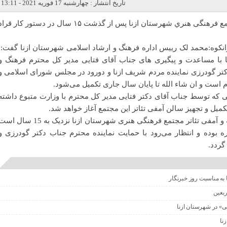
تاریخ انتشار : چهارشنبه 17 فوریه 2021 - 13:11
تکمیل و تجهیز سالن نگارخانه مجتمع فرهنگی هنري شهرستان ازنا پس از گذشت ۱۵ سال در دستور کار قر
انکوه:محمد لک رييس اداره فرهنگ و ارشاد اسلامی شهرستان ازنا گفت:
نا با مساعدت و پیگیری های جناب آقای فتایی مدیر کل محترم فرهنگ و
تر گودرزی نماینده مردم شریف ازنا و دورود در مجلس شورای اسلامی و
ام است و ان شاء الله تا پایان سال جاری تکمیل می‌شود.
 که توسط جناب آقای دکتر فتایی مدیر کل محترم با وزارت متبوع داشته
کمیل و تجهیز سالن آمفی تئاتر این مجتمع آغاز خواهد شد.
قابل ذکر است سالن های نگارخانه و آمفی تئاتر مجتمع فرهنگی هنری شهرستان ازنا نزدیک به 15 سال
ه بوده و انتظار می‌رود با حمایت نماینده محترم جناب دکتر گودرزی و
گردد.
 به مناسبت روز خبرنگار
ربعین
نی» در شهرستان ازنا
زنا