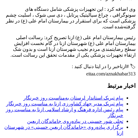
وی اضافه کرد : این تجهیزات پزشکی شامل دستگاه های
سونوگرافی ، چراغ سیالیتیک پرتابل ، دی سی شوک ، اسلیت چشم
پزشکی است که برای استقرار در بیمارستان امام علی (ع) در نظر
گرفته‌شده است.
رئیس بیمارستان امام علی (ع) ازنا تصریح کرد: رسالت اصلی
بیمارستان امام علی (ع) شهرستان ازنا در گام نخست افزایش
سطح رضایتمندی مردم نجیب شهرستان ازنا است و بدون شک
ارتقاء تجهیزات پزشکی یکی از مقدمات تحقق این رسالت است.
🏷 #ازناخبر را در ایتا دنبال کنید :
eitaa.com/aznakhabar313
اخبار مرتبط
پیام تبریک استاندار لرستان به‌مناسبت روز خبرنگار
پیام تبریک مدیر جهاد کشاورزی ازنا به مناسبت روز خبرنگار
پیام رئیس اداره فرهنگ و ارشاد اسلامی ازنا به مناسبت روز
خبرنگار
تجلی شور حسینی در پیاده‌روی جاماندگان اربعین
برگزاری پیاده‌روی «جاماندگان اربعین حسینی» در شهرستان
ازنا