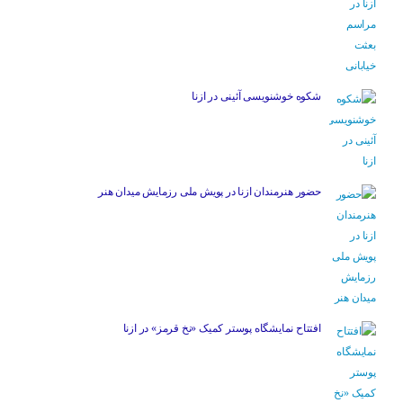
شکوه خوشنویسی آئینی در ازنا
حضور هنرمندان ازنا در پویش ملی رزمایش میدان هنر
افتتاح نمایشگاه پوستر کمیک «نخ قرمز» در ازنا