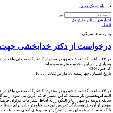
پیام تبریک مدیر جهاد کشاورزی_
اخبارشهرستان
«
تیتر یک
0 نظر
به رسم همسایگی
درخواست از دکتر خدابخشی جهت پیگ
در ۲۴ ساعت گذشته ۲ خودرو در محدوده کشتارگاه صنعت
بسیاری را در این محدوده تجربه نموده اند.
کد خبر : 4034
تاریخ انتشار : چهارشنبه 30 مارس 2022 - 16:55
در ۲۴ ساعت گذشته ۲ خودرو در محدوده کشتارگاه صنعتی واقع در حدفاصل ازنا تا پل برناباد دچار سانحه گردیدند.
البته این‌نخستین بار نیست که این‌ مسیر حادثه آفرین می شود، رانند
سابقه دیرینه دو شهر ازنا و الیگودرز به لحاظ اشتراکات فراوان فره
مهمتر از آن حق همسایگی تعریض این چند کیلومتر جاده برای حفظ جان
نا گفته نماند در همه این سالها تمرکز بر مسیرهای اصلی سبب غفلت از