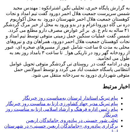
به گزارش پایگاه خبری، تحلیلی نگین اشترانکوه : مهندس مجید
شمس سرپرست جمعیت هلال احمر دورود گفت تیم امداد و نجات
کوهستان جمعیت هلال احمر شهرستان دورود به محل آکواریوم
دره نی گاه دوروداعزام و در بدو ورود به محل از خبر مرگ گردشگر
۴۱ ساله به نام ع .ی بر اثر عوارض مصرف دارو مطلع می گردد.
شمس گفت عملیات سنگین حمل زمینی متوفی توسط تیم امداد و
نجات کوهستان جمعیت هلال احمر دورود، همراهان وی و نیروهای
محلی به مدت ۵ ساعت- شامل عبور از مسیرهای صخره ای، عبور
از رودخانه گهر رود در تاریکی هوا_ تا ساعت ۳ بامداد روز بعد به
طول می انجامید.
وی در ادامه گفت در روستای تی گردشگر متوفی تحویل عوامل
انتظامی پاسگاه حشمت آباد می گردد و توسط آمبولانس حمل
متوفی شهرداری دورود به سردخانه منتقل می شود.
اخبار مرتبط
پیام تبریک استاندار لرستان به‌مناسبت روز خبرنگار
پیام تبریک مدیر جهاد کشاورزی ازنا به مناسبت روز خبرنگار
پیام رئیس اداره فرهنگ و ارشاد اسلامی ازنا به مناسبت روز
خبرنگار
تجلی شور حسینی در پیاده‌روی جاماندگان اربعین
برگزاری پیاده‌روی «جاماندگان اربعین حسینی» در شهرستان
ازنا