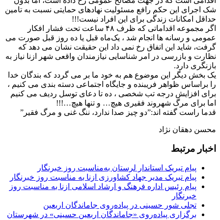
اقدامی است که در جهت مصالح عمومی رخ داده است، اما بدون
شک اجرای این حکم رافع مسئولیت نهادهای حمایتی نسبت به تامین
حداقل امکانات زندگی برای این افراد نیست!!!
اگر مجموعه اقداماتی که ظرف ۴۸ ساعت تحت فشار افکار
عمومی و رسانه ها انجام شد ، یک‌ماه قبل یا ده روز قبل صورت می
گرفت، شاید این اتفاق رخ نمی داد این حقیقت ‌نشان می دهد که
نظارت و بازرسی در امر شناسایی نیازمندان واقعی شهر ازنا نیاز به
بازنگری دارد.
یک بخش دیگر این موضوع هم به خود ما بر می گردد که بندگان خدا
را براساس ظواهر فریبنده و جایگاه اجتماعی دسته بندی می کنیم ،
برای افزایش درجه تب شخصی ، ده تا دعای توسل ردیف می کنیم
اما برای مرگ شهروند فقیری هیچ… و تنها هیچ…!!!
قدما راست گفته اند:”دو چیز صدا ندارد، ننگ غنی و مرگ فقیر”
محسن دهقان نژاد
اخبار مرتبط
پیام تبریک استاندار لرستان به‌مناسبت روز خبرنگار
پیام تبریک مدیر جهاد کشاورزی ازنا به مناسبت روز خبرنگار
پیام رئیس اداره فرهنگ و ارشاد اسلامی ازنا به مناسبت روز
خبرنگار
تجلی شور حسینی در پیاده‌روی جاماندگان اربعین
برگزاری پیاده‌روی «جاماندگان اربعین حسینی» در شهرستان