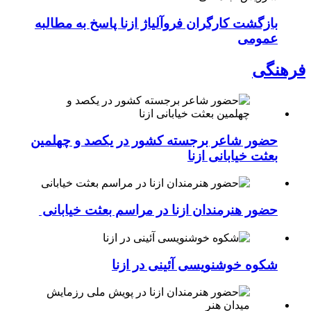
بازگشت کارگران فروآلیاژ ازنا پاسخ به مطالبه
عمومی
فرهنگی
حضور شاعر برجسته کشور در یکصد و چهلمین
بعثت خیابانی ازنا
حضور هنرمندان ازنا در مراسم بعثت خیابانی
شکوه خوشنویسی آئینی در ازنا