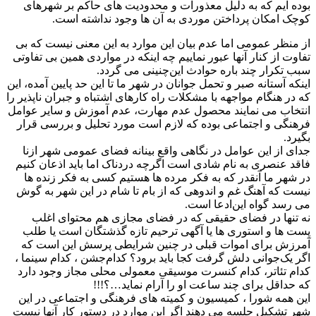
بوده ایم که به دلیل معذورات و محدودیت های حاکم بر شهرهای
کوچک امکان پرداختن موردی به آن ها وجود نداشته است.
از منظر عمومی اما عدم بیان این موارد به این معنی نیست که بی
تفاوت از کنار آنها عبور نماییم چه اینکه در مواردی همین بی تفاوتی
سبب تکرار چند باره حوادث این‌چنینی می گردد.
اینکه آستانه صبر و تحمل جوانان در شهر ما تا این حد پایین آمده، این
که در هنگام مواجهه با مشکلات راه کارهای اشتباه و جبران ناپذیر را
انتخاب می نمایند محصول عدم مهارت، عدم آموزش و سایر عوامل
فرهنگی و اجتماعی بوده که لازم است مورد تحلیل و بررسی قرار
بگیرد.
جدای از این عوامل در نگاهی واقع بینانه فضای عمومی شهر ازنا
فاقد عنصری به نام شادی است اگرچه دردناک اما باید اذعان کنیم
در شهر ما آنقدر که به فکر مرده ها هستیم کسی به فکر زنده ها
نیست که آهنگ غم و اندوهی که از بام تا شام در این شهر به گوش
می رسد گواه این‌‌ادعا است.
نه تنها در فضای حقیقی که در فضای مجازی هم‌ محتوای اغلب
پست ها و استوری ها یا آگهی ترحیم تازه گذشتگان است یا طلب
آمرزش برای اموات قبلی در چنین شرایطی پرسش این است که
اگر یک‌جوانی دلش گرفت کجا باید برود؟ کدام‌جشن ، کدام سینما ،
کدام تئاتر، کدام کنسرت موسیقی معمولی محلی مجاز وجود دارد
که حداقل برای چند ساعت او را آرام‌ نماید…؟!!!
این همه شورا ، کمیسیون و کمیته های فرهنگی و اجتماعی در این
شهر تشکیل جلسه می دهند اگر این‌ موارد در دستور کار آنها نیست