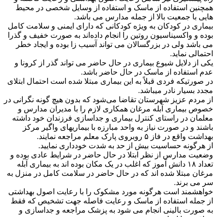
همچنین استفاده از ماسک و استفاده از وسایل شخصی در محیط
هایی با جمعیت بالا از جمله مدارس می باشد.
بیماری در کودکان به ویژه کودکانی که دارای ایمنی و سلامت کامل
بوده و واکسیناسیون روتین را انجام داده‌اند به صورت خفیف و گذرا
می باشد ولی در بزرگسالان می تواند آسیب زا بوده و ایجاد خطر
احتمالی نماید.
یکی از دلایل شیوع بیماری در حال حاضر می تواند گذر از کرونا و
عدم استفاده از ماسک در حال حاضر باشد.
در صورتیکه فردی قبلاً به این بیماری مبتلا شده است احتمال ابتلای
مجدد بسیار نادر میباشد.
از مردم عزیز شهرستان تقاضا می‌شود که بدون هیچ گونه نگرانی در
خصوص بیماری آبله مرغان همکاری لازم را با مدیران مدارس و
معلمان در راستای کنترل بیماری و جداسازی فرزندان خود داشته
باشند و در صورت نیاز به واحد مبارزه با بیماریهای واگیر مرکز
بهداشت واقع در فاز ۵ روبروی پارک معلم مراجعه نمایند.
از هرگونه حساسیت بیش از حد به شدت خودداری نمایید.
وضعیت مدارس از نظر ابتلا در حال حاضر در شرایط عادی بوده و
تعداد ۱۸ دانش آموز که اغلب در یک مکان بوده اند به بیماری آبله
مرغان مبتلا شده اند که در حال حاضر در سلامت کامل در منزل به
سر می برند.
خواهشمند است هرگونه مورد مشکوک را با رعایت اصول بهداشتی
از جمله استفاده از ماسک و رعایت فاصله جهت تشخیص که فقط
به صورت بالینی انجام می شود به پزشک مراجعه و جداسازی و