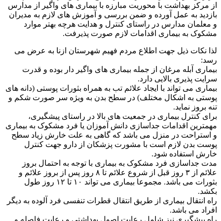
از مرکز بهداشت با محوریت مبارزه با بیماری های واگیر از مدارس
بازدید به عمل آورده و ضمن بررسی و آموزش های لازم به مدیران
و معلمان مدارس در راستای کنترل و هدایت هرچه بهتر موارد
مشکوک به بیماری اقدامات لازم صورت پذیرفت.
لذا نکات ذیل جهت اطلاع مردم فهیم شهرستان ازنا به عرض می
رسد:
بیماری آبله مرغان از جمله بیماری های واگیر دار بوده و قدرت
سرایت پذیری بالایی دارد.
بیماری می تواند با ایجاد علائم تب به همراه بثورات پوستی (دانه های
پوستی به اشکال مختلف) در سطح بدن به ویژه سر صورت شکم و
تنه بروز نماید.
برای کنترل بیماری در جمعیت های بالا در راستای پیشگیری،
مهمترین اقدامات جداسازی دانش آموزان یا فرد مشکوک به بیماری
و استراحت در منزل می باشد که گاهی به علت خارش زیاد سطح
پوست بدن لازم است با مشورت پزشکان از دارو جهت کنترل
خارش استفاده شود.
مدت جداسازی فرد مشکوک به بیماری با توجه به احتمال بروز
علائم از ۳ روز قبل از شروع علائم تا ۸ روز پس از بروز علائم و
بثورات می باشد. مجموعا بیماری می تواند ۱۰ تا ۱۲ روز طول
بکشد.
راه انتقال بیماری از طریق انتقال قطرات تنفسی فرد آلوده به دیگر
افراد می باشد.
راه پیشگیری نیز شامل رعایت اصول بهداشتی و رعایت فاصله و