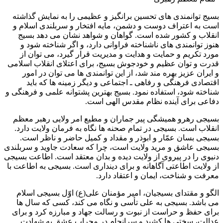
بسیج توانمندی های تحسین برانگیز و عظیمی را به نمایش گذاشته
است به اعتراف دوست و دشمن، مایه افتخار و سربلندی اسلام و
انقلاب و کشور شده است. گواهان و شواهد نشان می دهد بسیج
هنوز توانمندی های ناشناخته فراوانی دارد، و اگر شناخته شود و
مورد تکریم و حمایت و هدایت و مدیریت قرار گیرد، می توان از
قدرت و توان عظیم و خودجوش بسیج، برای اعتلای انقلاب اسلامی
و ایران عزیز بهره مند شد، از این توانمندی ها می توان در امور
اقتصادی فرهنگی و رفاهی ـ اجتماعی و دیگر زمینه ها که باید
شناخته شود، استفاده نمود. بسیج بهترین پشتوانه علمی و فرهنگی و
دفاعی برای آینده نظام مقدس الهی است.
بسیجی رهرو همیشگی پیر جماران و مطیع امر ولایی رهبر معظم
انقلاب است. بسیجی در تمام صحنه ها نگاه به فرمان ولایت دارد.
بسیجی بسان عمّار و ابوذر و مقداد و کمیل حاضر و ناظر است.
بسیجی عاشق و مرید ولایت است، چرا که سعادت جاوید و سربلندی
دنیوی را در پیروی از ولایت دیده و بدان معتقد است. اطاعت بسیجی
از ولایت اطاعتی آگاهانه و برای دینداری است. بسیجی به اطاعت با
معرفت و شناخت، ایمان و اعتقاد دارد.
الگو و مقتدای بسیجیان، امیر مؤمنان علی(ع) اوّل بسیجی اسلام
می باشد. بسیجی به علی تأسی و نگاه می کند، کسی که سال ها
برای حفظ و حراست از نبوت و رسالت جهاد و مبارزه کرد و برای
عدالت، سختی ها کشید و سرانجام در محراب عشق به شهادت