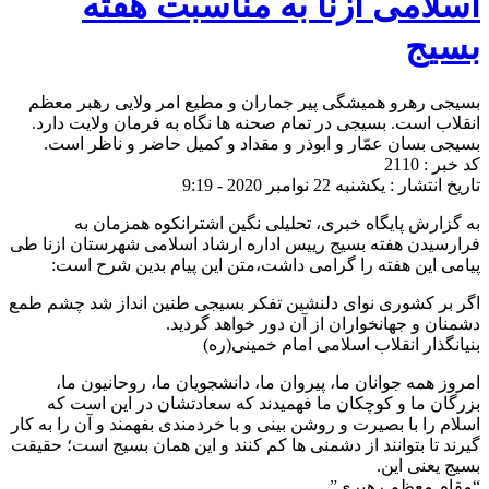
اسلامی ازنا به مناسبت هفته
بسیج
بسیجی رهرو همیشگی پیر جماران و مطیع امر ولایی رهبر معظم
انقلاب است. بسیجی در تمام صحنه ها نگاه به فرمان ولایت دارد.
بسیجی بسان عمّار و ابوذر و مقداد و کمیل حاضر و ناظر است.
کد خبر : 2110
تاریخ انتشار : یکشنبه 22 نوامبر 2020 - 9:19
به گزارش پایگاه خبری، تحلیلی نگین اشترانکوه همزمان به
فرارسیدن هفته بسیج رییس اداره ارشاد اسلامی شهرستان ازنا طی
پیامی این هفته را گرامی داشت،متن این پیام بدین شرح است:
اگر بر کشوری نوای دلنشین تفکر بسیجی طنین انداز شد چشم طمع
دشمنان و جهانخواران از آن دور خواهد گردید.
بنیانگذار انقلاب اسلامی امام خمینی(ره)
امروز همه جوانان ما، پیروان ما، دانشجویان ما، روحانیون ما،
بزرگان ما و کوچکان ما فهمیدند که سعادتشان در این است که
اسلام را با بصیرت و روشن بینی و با خردمندی بفهمند و آن را به کار
گیرند تا بتوانند از دشمنی ها کم کنند و این همان بسیج است؛ حقیقت
بسیج یعنی این.
“مقام معظم رهبری”