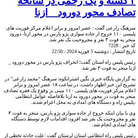
۳ کشته و یک زخمی در سانحه
تصادف محور دورود _ ازنا
سرهنگ زارعی گفت : عصر امروز و برابر اعلام مرکز فوریت های
پلیسی ۱۱۰ خروج از جاده سواری پژو پارس در محور ازنا- دورود
منجر به فوت ۳ نفر و مجروحیت یک نفر شد.
کد خبر : 7228
تاریخ انتشار : دوشنبه 5 فوریه 2024 - 22:50
رئیس پلیس راه استان گفت؛ انحراف پژو پارس در محور دورود _
ازنا منجر به فوت ۳ نفر شد.
به گزارش پایگاه خبری نگین اشترانکوه: سرهنگ “محمد زارعی” در
تشریح این خبر اظهار داشت: در ساعت ۱۸ عصر امروز و برابر
اعلام مرکز فوریت های پلیسی ۱۱۰ مبنی بر وقوع یک فقره تصادف
منجر به فوت در محور دورود به ازنا بلافاصله عوامل انتظامی
،پلیس راه و دستگاه های امدادی به محل اعزام شدند.
وی با بیان اینکه خروج از جاده سواری پژو پارس، منجر به فوت ۳
نفر و مجروحیت یک نفر شد افزود: اقدامات لازم توسط دستگاه
های امدادی انجام شد‌.
رئیس پلیس راه انتظامی استان لرستان گفت :علت حادثه تخطی از