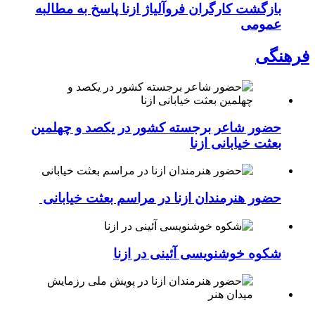
بازگشت کارگران فروآلیاژ ازنا پاسخ به مطالبه
عمومی
فرهنگی
حضور شاعر برجسته کشور در یکصد و چهلمین
بعثت خیابانی ازنا
حضور هنرمندان ازنا در مراسم بعثت خیابانی
شکوه خوشنویسی آئینی در ازنا