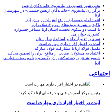
تجلی شور حسینی در پیاده‌روی جاماندگان اربعین
برگزاری پیاده‌روی «جاماندگان اربعین حسینی» در شهرستان
ازنا
انتقاد امام جمعه ازنا از افزایش اجاره‌بها در ازنا
تاکید بر تسریع پروژه‌های آب و فاضلاب ازنا
با کسب دو سکوی نخست استان ازنا مسافر جشنواره
کشوری خوارزمی
نقدی بر تغییرات اخیر استانداری لرستان
آینده در اختیار افراد داری مهارت است
تکمیل فولاد ازنا با مشارکت فولاد مبارکه
اعتماد به مسئولان صیانت از منافع ایران را تضمین می‌کند
حضور شاعر برجسته کشور در یکصد و چهلمین بعثت خیابانی
ازنا
اجتماعی
رئیس مرکز آموزش فنی و حرفه ای ازنا تاکید کرد:
آینده در اختیار افراد داری مهارت است