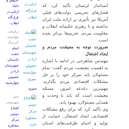
عروس و
استاندار لرستان تأکید کرد که
داماد
ازنایی در
فشارهای تحریمی دولت‌های قبلی
قرارگاه
آمریکا نیز تأثیری بر اراده ملت ایران
انقلاب
نداشته و با رهبری حکیمانه انقلاب و
درآستانه
مقاومت مردم، تحریم‌ها بی‌اثر شده
چهارشنبه
است.
آخر سال
ضرورت توجه به معیشت مردم و
اتمام
ایجاد اشتغال
حجت
دادستان
مهندس شاهرخی در ادامه با اشاره
شهرستان
به اهمیت معیشت مردم گفت: تمام
ازنا در
مسئولان باید تمرکز خود را بر حل
خصوص
مشکلات اقتصادی مردم بگذارند.
چهارشنبه
مهم‌ترین دغدغه امروز، مسئله
‌سوری
معیشت است که باید با وحدت و
اخبار
همدلی مسئولان، بهبود یابد.
شهرستان:
افتتاح
وی تأکید کرد که برای رفع مشکلات
دومین
اقتصادی، ایجاد اشتغال، حمایت از
مرکز
تولید و احیای ظرفیت‌های استان
مشاوره