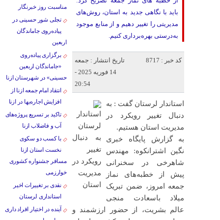
از خطبه های نماز جمعه تصریح کرد:
مناسبت روز خبرنگار
باید با نگاهی جدید به استان، روش‌های
تجلی شور حسینی در
مدیریتی را تغییر دهیم و از منابع موجود
پیاده‌روی جاماندگان
به‌درستی بهره‌برداری کنیم.
اربعین
برگزاری پیاده‌روی
کد خبر : 8717
تاریخ انتشار : جمعه
«جاماندگان اربعین
14 فوریه 2025 -
حسینی» در شهرستان ازنا
20:54
انتقاد امام جمعه ازنا از
افزایش اجاره‌بها در ازنا
استاندار لرستان گفت : به
تاکید بر تسریع پروژه‌های
دنبال تغییر رویکرد در
آب و فاضلاب ازنا
مدیریت استان هستیم.
به گزارش پایگاه خبری
با کسب دو سکوی
نخست استان ازنا
نگین اشترانکوه: مهندس
مسافر جشنواره کشوری
شاهرخی در سخنرانی
خوارزمی
پیش از خطبه‌های نماز
نقدی بر تغییرات اخیر
جمعه امروز، ضمن تبریک
استانداری لرستان
میلاد باسعادت منجی
عالم بشریت، از حضور ارزشمند و
آینده در اختیار افراد داری