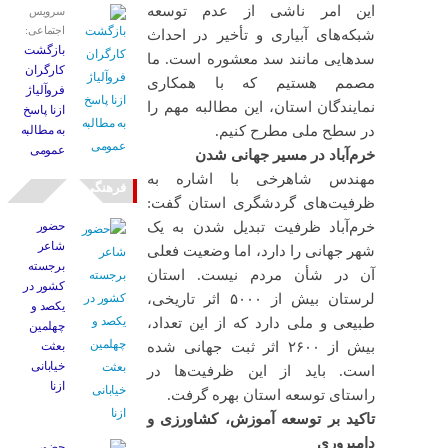
این امر ناشی از عدم توسعه
سرویس
اجتماعی:
شبکه‌های آبیاری و تأخیر در احداث
بازگشت
سدهایی مانند سد معشوره است. ما
کارگران
مصمم هستیم که با همکاری
فروآلیاژ
نمایندگان استان، این مطالبه مهم را
ازنا پاسخ
در سطح ملی مطرح کنیم.
به مطالبه
عمومی
خرم‌آباد در مسیر جهانی شدن
مهندس شاهرخی با اشاره به
فرهنگی
ظرفیت‌های گردشگری استان گفت:
خرم‌آباد ظرفیت تبدیل شدن به یک
حضور
شاعر
شهر جهانی را دارد، اما وضعیت فعلی
برجسته
آن در شأن مردم نیست. استان
کشور در
لرستان بیش از ۵۰۰۰ اثر تاریخی،
یکصد و
طبیعی و ملی دارد که از این تعداد،
چهلمین
بیش از ۲۶۰۰ اثر ثبت جهانی شده
بعثت
خیابانی
است. باید از این ظرفیت‌ها در
ازنا
راستای توسعه استان بهره گرفت.
تاکید بر توسعه آموزش، کشاورزی و
دامپروری
حضور