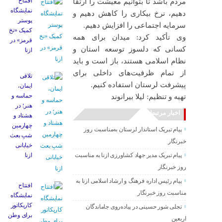
افتتاح
مردم باشد تا بتوانیم معیشت را ارتقا
نمایشگاه
دهیم، نرخ بیکاری را کاهش دهیم و
پوستر
سرمایه اجتماعی را افزایش دهیم.
کمیک «نخ
وی تأکید کرد: میدان برای همه
قرمز» در
کسانی که دلسوز توسعه استان و
ازنا
نظام اسلامی هستند، باز است و باید
از تمام ظرفیت‌های داخلی برای
تلاقی
پیشرفت لرستان استفاده کنیم.
ایمان،
حماسه و
تهیه و تنظیم: لیلا بیرانوند
هنر؛ در
اخبار مرتبط
هشتاد و
چهارمین
پیام تبریک استاندار لرستان به‌مناسبت روز
شبِ بعث
خبرنگار
خیابانی
پیام تبریک مدیر جهاد کشاورزی ازنا به مناسبت
ازنا
روز خبرنگار
پیام رئیس اداره فرهنگ و ارشاد اسلامی ازنا به
افتتاح
مناسبت روز خبرنگار
نمایشگاه
کاریکاتور
تجلی شور حسینی در پیاده‌روی جاماندگان
برای وطن
اربعین