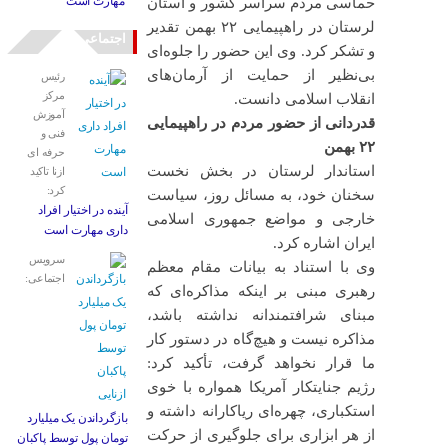
مهارت است
حماسی مردم سراسر کشور و استان
لرستان در راهپیمایی ۲۲ بهمن تقدیر
اجتماعی
و تشکر کرد. وی این حضور را جلوه‌ای
بی‌نظیر از حمایت از آرمان‌های
رئیس
مرکز
انقلاب اسلامی دانست.
آموزش
قدردانی از حضور مردم در راهپیمایی
فنی و
۲۲ بهمن
حرفه ای
استاندار لرستان در بخش نخست
ازنا تاکید
کرد:
سخنان خود، به مسائل روز، سیاست
آینده در اختیار افراد
خارجی و مواضع جمهوری اسلامی
داری مهارت است
ایران اشاره کرد.
سرویس
وی با استناد به بیانات مقام معظم
اجتماعی:
رهبری مبنی بر اینکه مذاکره‌ای که
مبنای شرافتمندانه نداشته باشد،
مذاکره نیست و هیچ‌گاه در دستور کار
ما قرار نخواهد گرفت، تأکید کرد:
رژیم جنایتکار آمریکا همواره با خوی
استکباری، چهره‌ای ریاکارانه داشته و
بازگرداندن یک میلیارد
از هر ابزاری برای جلوگیری از حرکت
تومان پول توسط پاکبان