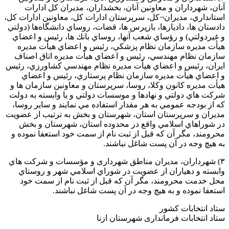
آنان، شهرداران و معاونین آنان، بخشداران، مديران كل ادارات
استانداري، مديران¬كل، سرپرستان ادارات كل، معاونين ادارات كل،
دادستان ها، داديارها، بازپرس ها، قضات، روساي دانشگاه‌ها (دولتي
و غيردولتي) و رؤساي شعب آنها، روساي بانك ها، رئيس و اعضاي
هيأت مديره سازمان نظام پزشكي، رئيس و اعضاي هيأت مديره
سازمان نظام مهندسي، رئيس و اعضاي هيأت مديره اتاق اصناف
ايران، رئيس و اعضاي هيأت مديره نظام مهندسي كشاورزي، رئيس
و اعضاي هيأت مديره سازمان نظام پرستاري، رئيس و اعضاي
هيأت مديره كانون وكلا، روسا، سرپرستان و معاونين سازمان ها و
شركت هاي دولتي و نهادها و موسسات دولتي و يا وابسته به دولت
كه از بودجه عمومي به هر مقدار استفاده مي نمايند و ساير روسا،
مديران و سرپرستان استان، شهرستان و بخش به ترتيب از عضويت
در شوراهاي اسلامي واقع در محدوده استان، شهرستان و بخش
محرومند، مگر آن كه قبل از ثبت نام از سمت خود استعفا نموده و
به هيچ وجه در آن پست شاغل نباشند.
۳) شهرداران، مديران مناطق شهرداری و مؤسسات و شركت هاي
وابسته و دهیاران از عضويت در شوراي اسلامي شهر و روستاي
محل خدمت محرومند، مگر آن كه قبل از ثبت نام از سمت خود
استعفا نموده و به هيچ وجه در آن پست شاغل نباشند.
ستاد انتخابات کشور
ستاد انتخابات فرمانداری شهرستان ازنا