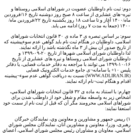
دوم: ثبت نام داوطلبان عضویت در شوراهای اسلامی روستاها و
تیره¬های عشایری از ساعت ۸ صبح روز دوشنبه تاریخ ۱۶/فروردین
ماه/۱۴۰۰ آغاز و تا ساعت ۱۸ روز یکشنبه تاریخ ۲۲/فروردین ماه/
۱۴۰۰ (جمعاً به مدت ۷ روز) ادامه می یابد.
سوم: بر اساس تبصره ی ۳ ماده ی ۳۰ قانون انتخابات شوراهای
اسلامی، داوطلبان در هنگام ثبت نام باید گواهي عدم سوءپيشينه که
از تاریخ صدور آن بیش از ۳ ماه نگذشته باشد را ارائه نمایند.
لذا داوطلبان شورای اسلامی شهرها از تاریخ ۲۰-۰۹-۱۳۹۹ و
داوطلبان شورای اسلامی روستاها و تیره های عشایری از تاریخ
۱۶-۱۰-۱۳۹۹ می توانند با مراجعه به دفاتر خدمات قضایی، یا دفاتر
پلیس ۱۰+ یا سامانه¬ی جامع خدمات الکترونیک قضایی
(WWW.ADLIRAN.IR) نسبت به دریافت گواهی عدم سوء¬پیشینه
اقدام و هنگام ثبت¬نام ارائه نمایند.
چهارم: با استناد به ماده ی ۳۲ قانون انتخابات شوراهاي اسلامي،
اشخاص زير به واسطه مقام و شغل خود از داوطلب شدن برای
شوراهای اسلامی محرومند مگر آن كه قبل از ثبت نام از سمت خود
استعفا نمایند:
۱) رييس جمهور و مشاورين و معاونين وي، نمایندگان خبرگان
رهبری، وزرا، معاونين و مشاورين آنان، نمايندگان مجلس شوراي
اسلامي، معاونان و مشاوران رئيس مجلس شوراي اسلامي، اعضاي