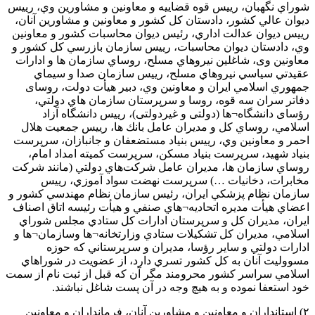
شوراي نگهبان، رييس قوه قضاييه و معاونين و مشاورين وي، رييس
ديوان عالي كشور، دادستان كل كشور و معاونين و مشاورين آنان،
رييس ديوان عدالت اداري، رئیس دیوان محاسبات کشور و معاونين
وي، دادستان ديوان محاسبات، رييس سازمان بازرسي كل كشور و
معاونین وی، شاغلين نيروهاي مسلح، روساي سازمان ها و ادارات
عقيدتي سياسي نيروهاي مسلح، رييس سازمان صدا و سيماي
جمهوري اسلامي ايران و معاونين وي، دبیر هیأت دولت، روسای
دفاتر سران سه قوه، روسا و سرپرستان سازمان هاي دولتي،
رؤسای دانشگاه¬ها (دولتی و غیردولتی)، رييس دانشگاه آزاد
اسلامي، روساي كل و مديران عامل بانك ها، رييس جمعيت هلال
احمر و معاونين وي، رييس بنياد مستضعفان و جانبازان، سرپرست
بنياد شهيد، سرپرست بنياد مسكن، سرپرست كميته امداد امام،
روساي سازمان ها، مديران عامل شركت‌هاي دولتي (مانند شركت
مخابرات، دخانيات …) سرپرست نهضت سواد آموزي، رييس
سازمان نظام پزشكي ايران، رئيس سازمان نظام مهندسي كشور و
اعضاي هيأت مديره اتحاديه¬هاي صنفي و هيأت رئيسه اتاق اصناف
ايران، مديران كل و سرپرستان ادارات كل ستادي مجلس شوراي
اسلامي، مديران كل تشكيلات ستادي وزارتخانه¬ها وسازمان¬ها و
ادارات دولتي و ساير رؤسا، مديران و سرپرستاني كه حوزه
مسووليت آنان به كل كشور تسري دارد، از عضويت در شوراهاي
اسلامي سراسر كشور محرومند مگر آن كه قبل از ثبت نام از سمت
خود استعفا نموده و به هيچ وجه در آن پست شاغل نباشند.
۲) استانداران و معاونين و مشاورين آنان، فرمانداران و معاونين