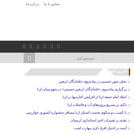
تماس با ما
درباره ما
آخرین اخبار
تجلی شور حسینی در پیاده‌روی جاماندگان اربعین
برگزاری پیاده‌روی «جاماندگان اربعین حسینی» در شهرستان ازنا
انتقاد امام جمعه ازنا از افزایش اجاره‌بها در ازنا
تاکید بر تسریع پروژه‌های آب و فاضلاب ازنا
با کسب دو سکوی نخست استان ازنا مسافر جشنواره کشوری خوارزمی
نقدی بر تغییرات اخیر استانداری لرستان
آینده در اختیار افراد داری مهارت است