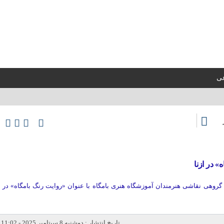
عی
» در ازنا
 گروهی نقاشی هنرمندان آموزشگاه هنری بامگاه با عنوان «روایت رنگ بامگاه» در
تاریخ انتشار : دوشنبه 8 سپتامبر 2025 - 11:02