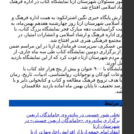
با حضور مسئولان شهرستان ازنا نمایشگاه کتاب در اداره فرهنگ
و ارشاد اسلامی افتتاح شد.
به گزارش پایگاه خبری نگین اشترانکوه: به همت اداره فرهنگ و
ارشاد اسلامی شهرستان ازنا روز چهارشنبه هفدهم بهمن‌ماه، به
مناسبت گرامیداشت دهه مبارک فجر نمایشگاه بزرگ کتاب، با
همکاری اداره فرهنگ و ارشاد اسلامی و انتشارات امتیاز، در
محل مجتمع فرهنگی هنری غدیر افتتاح شد.
مهندس عسکری، سرپرست فرمانداری ازنا در این مراسم ضمن
تقدیر از برگزاری دومین نمایشگاه کتاب طی سه ماه جاری، از
عموم مردم شهرستان ازنا دعوت کرد که از این نمایشگاه بازدید
به عمل آورند.
این نمایشگاه با ۹۰۰ عنوان و بیش از پنج هزار جلد کتاب با
موضوعات کودکان و نوجوانان، روانشناسی، ادبیات، تاریخ، رمان
و … با هدف ترویج فرهنگ مطالعه و کتاب و کتابخوانی دایر و با
۵۰ درصد تخفیف، تا پایان بهمن ماه آماده بازدید علاقمندان
می‌باشد.
اخبار مرتبط
تجلی شور حسینی در پیاده‌روی جاماندگان اربعین
برگزاری پیاده‌روی «جاماندگان اربعین حسینی» در
شهرستان ازنا
انتقاد امام جمعه ازنا از افزایش اجاره‌بها در ازنا