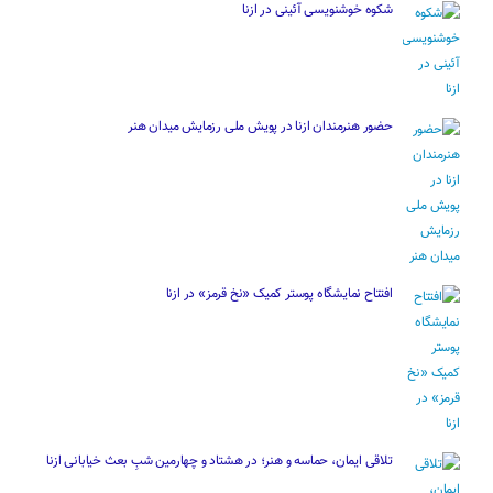
شکوه خوشنویسی آئینی در ازنا
حضور هنرمندان ازنا در پویش ملی رزمایش میدان هنر
افتتاح نمایشگاه پوستر کمیک «نخ قرمز» در ازنا
تلاقی ایمان، حماسه و هنر؛ در هشتاد و چهارمین شبِ بعث خیابانی ازنا