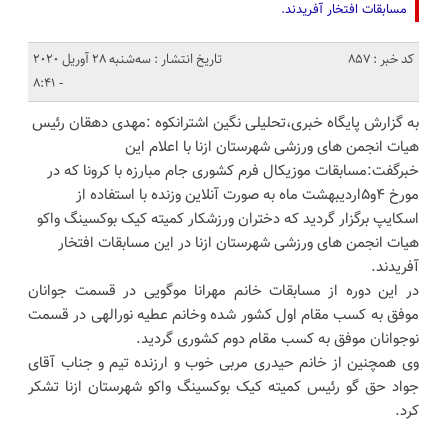
مسابقات افتخار آفریدند.
کد خبر : 857
تاریخ انتشار : سه‌شنبه 28 آوریل 2020
- 8:41
به گزارش پایگاه خبری،تحلیلی نگین اشترانکوه :مهدی دهقان رئیس
هیات انجمن های ورزشی شهرستان ازنا با اعلام این
خبرگفت:مسابقات موزیکال فرم کشوری جام مبارزه با کرونا که در
مورخ ۴و۵اردیبهشت ماه به صورت آنلاین وزنده با استفاده از
اسکایپ برگزار گردید که دختران ورزشکار کمیته کیک بوکسینگ واکو
هیات انجمن های ورزشی شهرستان ازنا در این مسابقات افتخار
آفریدند.
در این دوره از مسابقات خانم مهرانا موگویی در قسمت جوانان
موفق به کسب مقام اول کشور شده وخانم عطیه نورالهی در قسمت
نوجوانان موفق به کسب مقام دوم کشوری گردید.
وی همچنین از خانم حیدری مربی خوب و ارزنده تیم و جناب آقای
جواد حق گو رئیس کمیته کیک بوکسینگ واکو شهرستان ازنا تشکر
کرد.