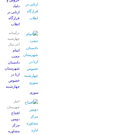
عروس و
داماد
ازنایی در
قرارگاه
انقلاب
درآستانه
چهارشنبه
آخر سال
اتمام
حجت
دادستان
شهرستان
ازنا در
خصوص
چهارشنبه
‌سوری
اخبار
شهرستان:
افتتاح
دومین
مرکز
مشاوره