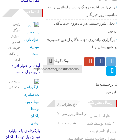
مهارت است
پیام رئیس اداره فرهنگ و ارشاد اسلامی ازنا به
اجتماعی
مناسبت روز خبرنگار
تجلی شور حسینی در پیاده‌روی جاماندگان
رئیس
مرکز
اربعین
آموزش
برگزاری پیاده‌روی «جاماندگان اربعین حسینی»
فنی و
در شهرستان ازنا
حرفه ای
ازنا تاکید
کرد:
لینک کوتاه
آینده در اختیار افراد
داری مهارت است
سرویس
برچسب ها :
اجتماعی:
ناموجود
ارسال نظر شما
مجموع نظرات : 0
در انتظار بررسی : 0
نظرات ارسال
انتشار یافته : 0
شده توسط شما،
بازگرداندن یک میلیارد
پس از تایید توسط
تومان پول توسط پاکبان
مدیران سایت منتشر خواهد شد.