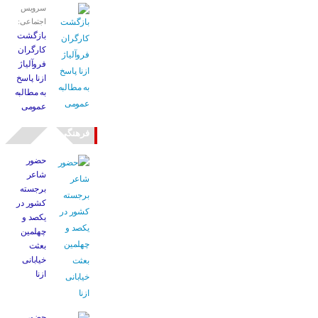
سرویس
اجتماعی:
بازگشت
کارگران
فروآلیاژ
ازنا پاسخ
به مطالبه
عمومی
فرهنگی
حضور
شاعر
برجسته
کشور در
یکصد و
چهلمین
بعثت
خیابانی
ازنا
حضور