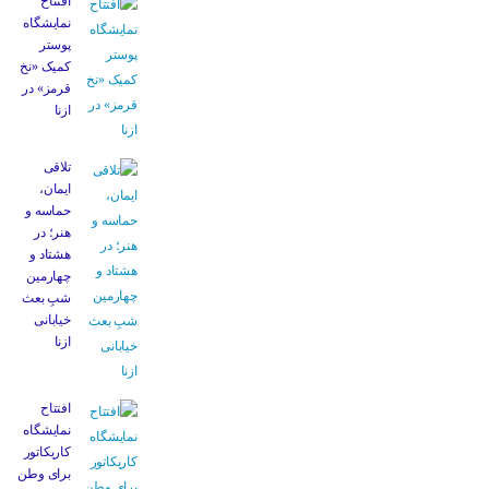
افتتاح
نمایشگاه
پوستر
کمیک «نخ
قرمز» در
ازنا
تلاقی
ایمان،
حماسه و
هنر؛ در
هشتاد و
چهارمین
شبِ بعث
خیابانی
ازنا
افتتاح
نمایشگاه
کاریکاتور
برای وطن