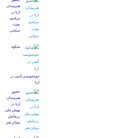
هنرمندان
ازنا در
مراسم
بعثت
خیابانی
شکوه
خوشنویسی آئینی در
ازنا
حضور
هنرمندان
ازنا در
پویش ملی
رزمایش
میدان هنر