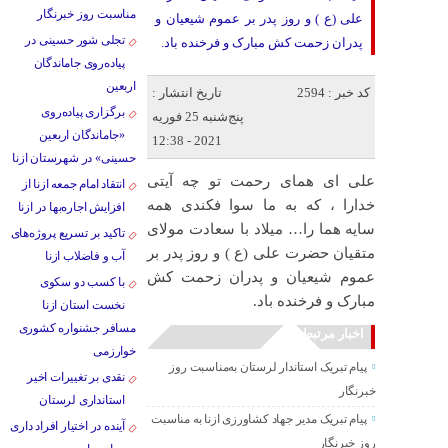
مناسبت روز خبرنگار
علی (ع ) و روز پدر بر عموم شیعیان و
تجلی شور حسینی در
پدران زحمت کش مبارک و فرخنده باد.
پیاده‌روی جاماندگان
اربعین
کد خبر : 2594
تاریخ انتشار :
برگزاری پیاده‌روی
پنج‌شنبه 25 فوریه
«جاماندگان اربعین
2021 - 12:38
حسینی» در شهرستان ازنا
علی ای همای رحمت تو چه آیتی
انتقاد امام جمعه ازنا از
خدارا ، که به ما سوا فکندی همه
افزایش اجاره‌بها در ازنا
سایه هما را… میلاد با سعادت مولای
تاکید بر تسریع پروژه‌های
متقیان حضرت علی (ع ) و روز پدر بر
آب و فاضلاب ازنا
عموم شیعیان و پدران زحمت کش
با کسب دو سکوی
مبارک و فرخنده باد.
نخست استان ازنا
مسافر جشنواره کشوری
اخبار مرتبط
خوارزمی
پیام تبریک استاندار لرستان به‌مناسبت روز
نقدی بر تغییرات اخیر
خبرنگار
استانداری لرستان
پیام تبریک مدیر جهاد کشاورزی ازنا به مناسبت
آینده در اختیار افراد داری
روز خبرنگار