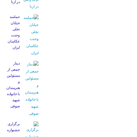
در ازنا
حماسه
خیابان
تجلی
وحدت
عکاسان
ایران
دیدار
جمعی از
مسئولین
و
هنرمندان
با خانواده
شهید
صوفی
برگزاری
جشنواره