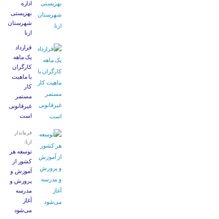
اداره
بهزیستی
شهرستان
ازنا
قرارداد
یک ماهه
کارگران
با ماهیت
کار
مستمر
غیرقانونی
است
فرماندار
ازنا:
توسعه هر
کشور از
آموزش و
پرورش و
مدرسه
آغاز
می‌شود