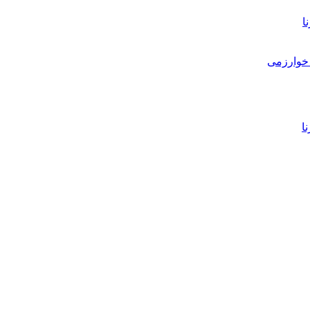
ا
خوارزمی
ا