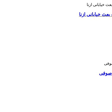
بعث خیابانی ازنا
د صوفی