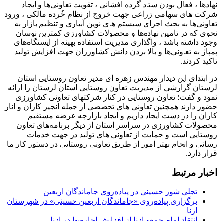
نهادها ، فعال بودن ستاد گرده افشانی ، تقویت تعاونی‌ها و ایجاد
شرکت های سهامی زراعی جهت خروج از نظام خُرده مالکی ، ورود
تعاونی‌ها به بحث اجرای سیستم های نوین آبیاری و تنظیم بازار به
نحوی که در تامین نهاده‌ها و محصولات کشاورزی کمترین نوسان
وجود داشته باشد ، واگذاری مدیریت استفاده بهینه از ایستگاه‌های
پمپاژ به تعاونی‌ها و بالا بردن دانش کشاورزان جهت افزایش تولید
تاکید کردند.
در ابتدای این دیدار مهندس زهره ای مدیر تعاون روستایی استان
لرستان گزارشی از مدیریت تعاون روستایی استان لرستان را ارائه
نمود و گفت؛ تعاون روستایی در کنار شرکتهای تعاونی کشاورزی
حضور دارند همچنین تعاونی های تخصصی از جمله انجیر کاران و انار
کاران را در دست ایجاد داریم و ایجاد بازارچه عرضه مستقیم
محصولات کشاورزی در سراسر استان از دیگر برنامه‌های تعاون
روستایی است و حمایت از تعاونی های تولید در جهت خدمات
رسانی و انجام بهتر امور از طریق تعاونی روستایی در دستور کار ما
قرار دارد.
اخبار مرتبط
تجلی شور حسینی در پیاده‌روی جاماندگان اربعین
برگزاری پیاده‌روی «جاماندگان اربعین حسینی» در شهرستان
ازنا
انتقاد امام جمعه ازنا از افزایش اجاره‌بها در ازنا