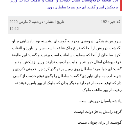
این طایفهٔ خرقه‌پوشان امثال حیوانند و اهلیت و آدمیت ندارند. وزیر
نزدیکش آمد و گفت: ای جوانمرد! سلطان روی
کد خبر : 192
تاریخ انتشار : دوشنبه 2 مارس 2020
- 12:12
سرویس فرهنگی: درویشی مجرد به گوشه‌ای نشسته بود. پادشاهی بر او
بگذشت. درویش از آنجا که فراغ ملک قناعت است سر بر نیاورد و التفات
نکرد. سلطان از آنجا که سطوت سلطنت است برنجید و گفت: این طایفهٔ
خرقه‌پوشان امثال حیوانند و اهلیت و آدمیت ندارند. وزیر نزدیکش آمد و
گفت: ای جوانمرد! سلطان روی زمین بر تو گذر کرد چرا خدمتی نکردی و
شرط ادب به جای نیاوردی؟ گفت: سلطان را بگوی توقع خدمت از کسی
دار که توقع نعمت از تو دارد و دیگر بدان که ملوک از بهر پاس رعیتند نه
رعیت از بهر طاعت ملوک.
پادشه پاسبان درویش است
گرچه رامش به فرّ دولت اوست
گوسپند از برای چوپان نیست