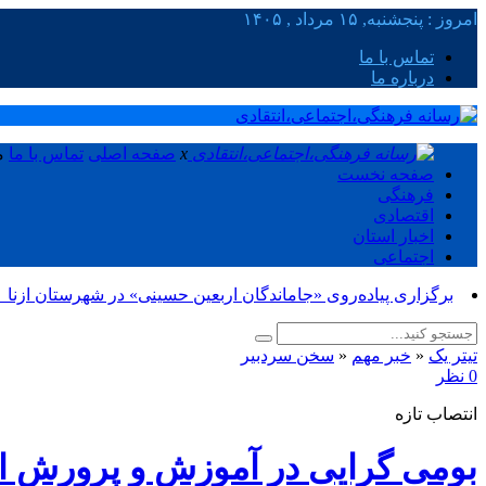
امروز : پنجشنبه, ۱۵ مرداد , ۱۴۰۵
تماس با ما
درباره ما
x
صفحه اصلی
تماس با ما
م
صفحه نخست
فرهنگی
اقتصادی
اخبار استان
اجتماعی
برگزاری پیاده‌روی «جاماندگان اربعین حسینی» در شهرستان ازنا_
تیتر یک
«
خبر مهم
«
سخن سردبیر
0 نظر
انتصاب تازه
بومی گرایی در آموزش و پرورش از