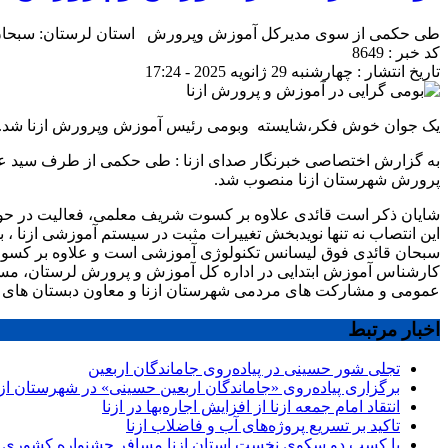
طی حکمی از سوی مدیرکل آموزش وپرورش استان لرستان: سبحان قا
کد خبر : 8649
تاریخ انتشار : چهارشنبه 29 ژانویه 2025 - 17:24
یک جوان خوش فکر،شایسته وبومی رئیس آموزش وپرورش ازنا شد.
به گزارش اختصاصی خبرنگار صدای ازنا : طی حکمی از طرف سید 
پرورش شهرستان ازنا منصوب شد.
شایان ذکر است قائدی علاوه بر کسوت شریف معلمی، فعالیت در حوزه 
این انتصاب نه تنها نویدبخش تغییرات مثبت در سیستم آموزشی ازنا ، بل
سبحان قائدی فوق لیسانس تکنولوژی آموزشی است و علاوه بر کسو
کارشناس آموزش ابتدایی در اداره کل آموزش و پرورش لرستان، مسئو
عمومی و مشارکت های مردمی شهرستان ازنا و معاون دبستان های شهر
اخبار مرتبط
تجلی شور حسینی در پیاده‌روی جاماندگان اربعین
برگزاری پیاده‌روی «جاماندگان اربعین حسینی» در شهرستان ازن
انتقاد امام جمعه ازنا از افزایش اجاره‌بها در ازنا
تاکید بر تسریع پروژه‌های آب و فاضلاب ازنا
با کسب دو سکوی نخست استان ازنا مسافر جشنواره کشوری 