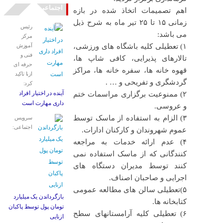
اجتماعی
اهم تصمیمات اتخاذ شده در بازه
زمانی ۱۵ تا ۲۵ تیر ماه به شرح ذیل
رئیس
می باشد:
مرکز
۱) تعطیلی کلیه باشگاه های ورزشی،
آموزش
فنی و
تالارهای پذیرایی، کافی شاپ ها،
حرفه ای
قهوه خانه ها، سفره خانه ها، مراکز
ازنا تاکید
گردشگری و تفریحی و … .
کرد:
آینده در اختیار افراد
۲) ممنوعیت برگزاری مراسمات ختم
داری مهارت است
و عروسی.
۳) الزام به استفاده از ماسک توسط
سرویس
اجتماعی:
عموم شهروندان و کارکنان ادارات.
۴) عدم ارائه خدمات به مراجعه
کنندگانی که از ماسک استفاده نمی
کنند توسط مدیران دستگاه های
اجرایی و صاحبان اصناف.
۵)تعطیلی سالن های مطالعه عمومی
بازگرداندن یک میلیارد
کتابخانه ها.
تومان پول توسط پاکبان
۶) تعطیلی کلیه آرامستانهای سطح
ازنایی