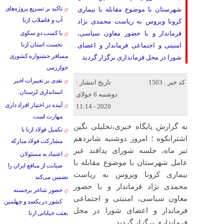
تاکید بر تسریع پروژه‌های
شهرستان با موضوع مقابله با بیماری
آب و فاضلاب ازنا
کرونا ویروس به ریاست محمدی نژاد
فرماندار و با حضور معاون سیاسی،
با کسب دو سکوی
نخست استان ازنا
امنیتی و اجتماعی فرماندار و اعضای
مسافر جشنواره کشوری
شورا در محل فرمانداری برگزار گردید
خوارزمی
نقدی بر تغییرات اخیر
کد خبر : 1503
تاریخ انتشار :
استانداری لرستان
دوشنبه 6 جولای
آینده در اختیار افراد داری
2020 - 11:14
مهارت است
به گزارش پایگاه خبری،تحلیلی نگین
تکمیل فولاد ازنا با
اشترانکوه ؛ امروز دوشنبه شانزدهم
مشارکت فولاد مبارکه
تیر ماه، جلسه شورای پدافند غیر
اعتماد به مسئولان
عامل شهرستان با موضوع مقابله با
صیانت از منافع ایران را
بیماری کرونا ویروس به ریاست
تضمین می‌کند
محمدی نژاد فرماندار و با حضور
حضور شاعر برجسته
معاون سیاسی، امنیتی و اجتماعی
کشور در یکصد و چهلمین
فرماندار و اعضای شورا در محل
بعثت خیابانی ازنا
فرمانداری برگزار گردید.