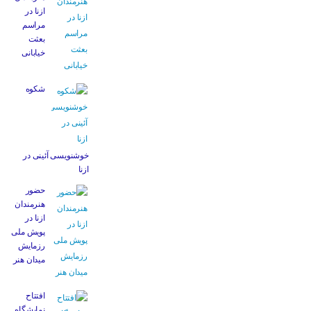
ازنا در
مراسم
بعثت
خیابانی
شکوه
خوشنویسی آئینی در
ازنا
حضور
هنرمندان
ازنا در
پویش ملی
رزمایش
میدان هنر
افتتاح
نمایشگاه