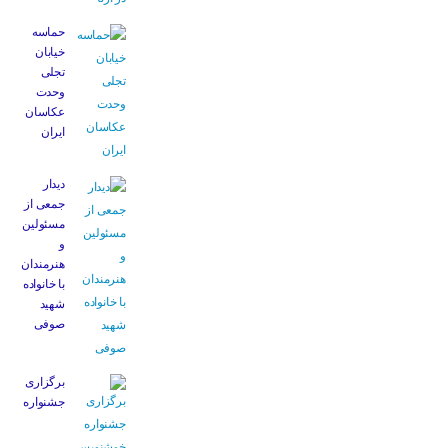
حماسه
خیابان
تجلی
وحدت
عکاسان
ایران
دیدار
جمعی از
مسئولین
و
هنرمندان
با خانواده
شهید
صوفی
برگزاری
جشنواره