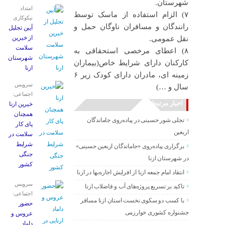
شهرستان.
امتداد
۷) الزام استفاده از ماسک توسط
نیکوکاری
رانندگان و مسافران ناوگان حمل و
آیین تجلیل
از خیرین
نقل عمومی.
سلامت
۸) اعطای مرخصی استحقاقی به
شهرستان
کارکنان دارای شرایط خاص(بیماران
ازنا
زمینه ای، مادران دارای کودک زیر ۶
سرویس
سال و …)
اجتماعی:
اخبار مرتبط
خیرین ازنا
همچنان
تجلی شور حسینی در پیاده‌روی جاماندگان
پای کار
اربعین
سلامت در
شرایط
برگزاری پیاده‌روی «جاماندگان اربعین حسینی»
جنگی
در شهرستان ازنا
کشور
انتقاد امام جمعه ازنا از افزایش اجاره‌بها در ازنا
سرویس
تاکید بر تسریع پروژه‌های آب و فاضلاب ازنا
اجتماعی:
با کسب دو سکوی نخست استان ازنا مسافر
حضور
جشنواره کشوری خوارزمی
عروس و
داماد