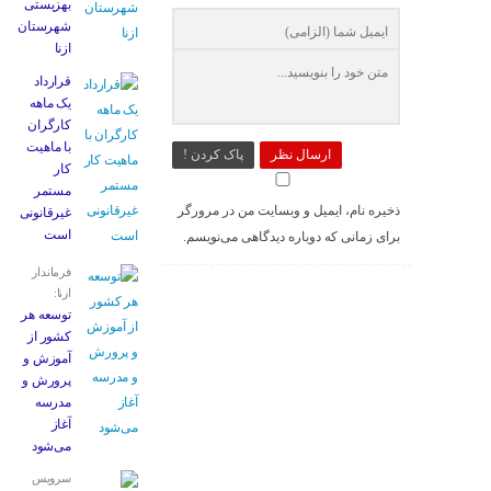
بهزیستی
شهرستان
ازنا
قرارداد
یک ماهه
کارگران
با ماهیت
ارسال نظر
پاک کردن !
کار
مستمر
ذخیره نام، ایمیل و وبسایت من در مرورگر
غیرقانونی
است
برای زمانی که دوباره دیدگاهی می‌نویسم.
فرماندار
ازنا:
توسعه هر
کشور از
آموزش و
پرورش و
مدرسه
آغاز
می‌شود
سرویس