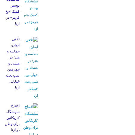
پوستر
کمیک «نخ
قرمز» در
ازنا
تلاقی
ایمان،
حماسه و
هنر؛ در
هشتاد و
چهارمین
شبِ بعث
خیابانی
ازنا
افتتاح
نمایشگاه
کاریکاتور
برای وطن
در ازنا