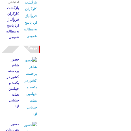
اجتماعی:
بازگشت
کارگران
فروآلیاژ
ازنا پاسخ
به مطالبه
عمومی
فرهنگی
حضور
شاعر
برجسته
کشور در
یکصد و
چهلمین
بعثت
خیابانی
ازنا
حضور
هنرمندان