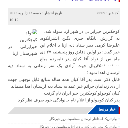
کد خبر : 8609
تاریخ انتشار : جمعه 17 ژانویه 2025
- 10:12
کوچکترین خیرایرانی در شهر ازنا متولد شد.
به گزارش پایگاه خبری نگین اشترانکوه:
علیرضا کرمی دبیر ستاد دیه ازنا با اعلام این
خبر گفت: در اولین دقایق روز پنجشنبه ۲۷ دی
ماه س از تولد آقا کیان پدر نامبرده مبلغ
۲۵۰/۰۰۰/۰۰۰ریال جهت آزادی یک نفر زندانی به ستاد دیه
لرستان اهدا نمود ؛
قابل ذکر است پدر آقا کیان همه ساله مبالغ قابل توجهی جهت
آزادی زندانیان جرائم غیر عمد به ستاد دیه لرستان اهدا مینماید
کیان کوچولو کوچکترین خیر ایران نام گرفت
پدر کیان کوچولو از اعلام نام خانوادگی خود صرف نظر کرد
اخبار مرتبط
پیام تبریک استاندار لرستان به‌مناسبت روز خبرنگار
پیام تبریک مدیر جهاد کشاورزی ازنا به مناسبت روز خبرنگار