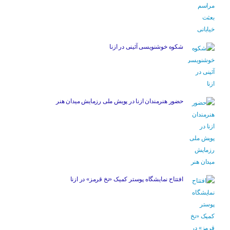
شکوه خوشنویسی آئینی در ازنا
حضور هنرمندان ازنا در پویش ملی رزمایش میدان هنر
افتتاح نمایشگاه پوستر کمیک «نخ قرمز» در ازنا