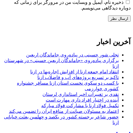
ذخیره نام، ایمیل و وبسایت من در مرورگر برای زمانی که
دوباره دیدگاهی می‌نویسم.
آخرین اخبار
تجلی شور حسینی در پیاده‌روی جاماندگان اربعین
برگزاری پیاده‌روی «جاماندگان اربعین حسینی» در شهرستان
ازنا
انتقاد امام جمعه ازنا از افزایش اجاره‌بها در ازنا
تاکید بر تسریع پروژه‌های آب و فاضلاب ازنا
با کسب دو سکوی نخست استان ازنا مسافر جشنواره
کشوری خوارزمی
نقدی بر تغییرات اخیر استانداری لرستان
آینده در اختیار افراد داری مهارت است
تکمیل فولاد ازنا با مشارکت فولاد مبارکه
اعتماد به مسئولان صیانت از منافع ایران را تضمین می‌کند
حضور شاعر برجسته کشور در یکصد و چهلمین بعثت خیابانی
ازنا