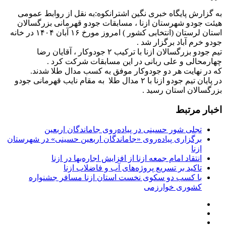
به گزارش پایگاه خبری نگین اشترانکوه:به نقل از روابط عمومی
هیئت جودو شهرستان ازنا ، مسابقات جودو قهرمانی بزرگسالان
استان لرستان (انتخابی کشور ) امروز مورخ ۱۶ آبان ۱۴۰۴ در خانه
جودو خرم آباد برگزار شد .
تیم جودو بزرگسالان ازنا با ترکیب ۲ جودوکار ، آقایان رضا
چهارمحالی و علی ربانی در این مسابقات شرکت کرد .
که در نهایت هر دو جودوکار موفق به کسب مدال طلا شدند.
در پایان تیم جودو ازنا با ۲ مدال طلا به مقام نایب قهرمانی جودو
بزرگسالان استان رسید .
اخبار مرتبط
تجلی شور حسینی در پیاده‌روی جاماندگان اربعین
برگزاری پیاده‌روی «جاماندگان اربعین حسینی» در شهرستان
ازنا
انتقاد امام جمعه ازنا از افزایش اجاره‌بها در ازنا
تاکید بر تسریع پروژه‌های آب و فاضلاب ازنا
با کسب دو سکوی نخست استان ازنا مسافر جشنواره
کشوری خوارزمی