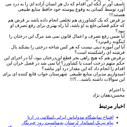
تاسف آور تر آنکه این اقدام که دل هر انسان آزاده ای را به درد می
آورد‌ توسط کسانی به وقوع پیوسته خود حافظ منابع طبیعی
هستند!!!
بر فرض که یک کشاورزی هم تخلفی انجام داده باشد بر فرض هم
که حکم قضایی‌خلع ید او باشد، آیا راه بهتری برای رفع تصرف او
نبود؟
آیا ضمن رفع ‌تصرف و اعمال قانون نمی شد‌ مرگ این درختان را
اینگونه رقم‌نزد؟
آیا این آموزه دینی نیست که هر کس شاخه درختی را بشکند بال
فرشته ای راشکسته است؟
برفرض هم که هیچ راهی بجز قطع این‌درختان نبود، آیا در اجرای این
حکم متهم درخت است یا کشاورز؟ آیا نمی شد در فصل خزان این
اقدام را انجام داد که این مقدار درد آور نباشد؟
امیدواریم مدیران منابع طبیعی ‌ شهرستان جواب قانع کننده ای برای
این سوالات داشته باشند…؟!!!
با احترام
محسن‌دهقان نژاد
اخبار مرتبط
افتتاح نمایشگاه مدولباس ایرانی،اسلامی در ازنا
پیام تبریک استاندار لرستان به‌مناسبت روز خبرنگار