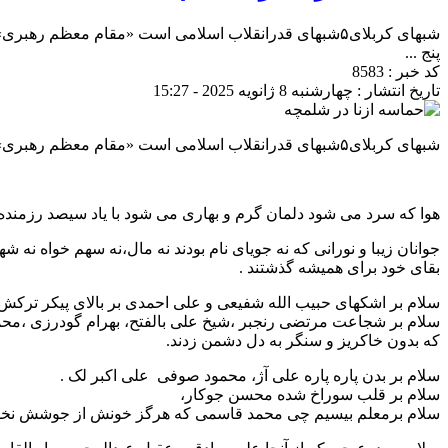
شبهای کربلای۵شبهای قدرانقلاب اسلامی است «مقام معظم 
پنج ...
کد خبر : 8583
تاریخ انتشار : چهارشنبه 8 ژانویه 2025 - 15:27
شبهای کربلای۵شبهای قدرانقلاب اسلامی است «مقام معظم رهبری»
هوا که سرد می شود دلمان گرم و بهاری می شود با یاد سیصد رزمنده 
جوانان زیبا و نورانی که نه جویای نام بودند نه مال،نه سهم خواه 
بقای خود برای همیشه گذشتند .
سلام بر اشکهای حبیب الله شفیعی و علی احمدی بر بالای پیکر ترکش
سلام بر شجاعت مرتضی رنجبر ،شیخ علی بالفتح، بهرام گودرزی ،محمد
که بدون خاکریز و سنگر به دل دشمن زدند.
سلام بر بدن پاره پاره علی آژ، محمود صوفی علی اکبر لک .
سلام بر قلب سوراخ شده محسن جوکار،
سلام برمعلم بیسیم چی محمد قاسمی که هرگز خونش از جوشش نخواه