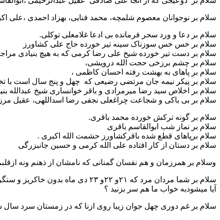
سلام بر دوعیجی که از آنجا علی صادقی عقیل عبدالرحیمی ،ابوالقاس
سلام بر نوجوانان معصوم شلمچه، محمد فنایی، بهزاد احمدی ،علی اکبر
سلام بر دعا و ورد سحر فرمانده بی ادعا غلامعلی توکلی.
سلام بر خس خس سوزناک سینه تیر خورده حاج علی کشاورز
سلام بر دست تیر خورده شیخ علی رضا کرمی که به هیچ بنیادی مراجعه
سلام بر چشم برزخی حجت الله درویشی،
سلام بر پاهای به بهشت رفته احسان کاظمی ،
سلام بر پیکر نیمه جان مرتضی رضیعی که چهل و پنج سال است با تخت
سلام بر اخلاص سید رضا میرمرادی و باقر خوانساری شیخ عبدالله بن
سلام بر بی باکی و شجاعت چراغعلی نجفی رضا اسداللهی، عقیل مرزبان
سلام بر گونه ترکش خورده محمد باقری.
سلام بر نماز شب ابوالقاسم باقری
سلام برپاهای قطع شده باقرکشاورز حشمت الله اکبری .
سلام بر دستان از کار افتاده علی الله کرمی و حسین جانبزرگی
وسلام بر همرزمان و هم نفسان گمنانی که نامشان از ذهنم و‌نه ازق
سلام بر شما مردان مرد که ۲۱و ۲۲و ۲۳ دی ماه بدون خاکریز و سنگر جان پناه زیر باران تیر ترکش در آن شب های تاریک با مرگ عشق بازی کردید .
آیا میشودبه خواب ما هم سر بزنید ؟
سلام بر غم دوری چهل جوان زیبا روی ازنا که در زمستان سرد سال شصت