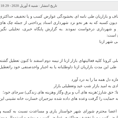
تاریخ انتشار : شنبه 4 آوریل 2020 - 18:29
ناف و بازاریان طی نامه ای بخشودگی عوارض کسب و یا تخفیف حداکثری
ون کسبه که به هر نحو نزد شهرداری اسناد پرداختی از جمله چک های
و شهرداری درخواست نمودند .به گزارش پایگاه خبری، تحلیلی نگین
ح است:
 شهر ازنا
کرونا کلیه فعالیتهای بازار ازنا از نیمه دوم اسفند تا کنون تعطیل گشته
 طی این مدت بازاریان ازنا داوطلبانه یا به اجبار واحدصنفی خود راتعطیل
ه دل همه ما را به درد آورد
ی به امید بازار شب عید وتعطیلی بازار
 ها؛ حق شارژ؛هزینه های آب و برق و‌گاز وهزینه های زندگی) سرجای خود؛
نه حمایت را گرفت وعده های داده شده نیزجبران خسارت خانه نشینی این
گر اعضا محترم شورای شهر خواستار یاری و مساعدت نسبت به کسبه و
ارض کسب و یا تخفیف حداکثری عوارض کسب و پیشه و استمهال دیون