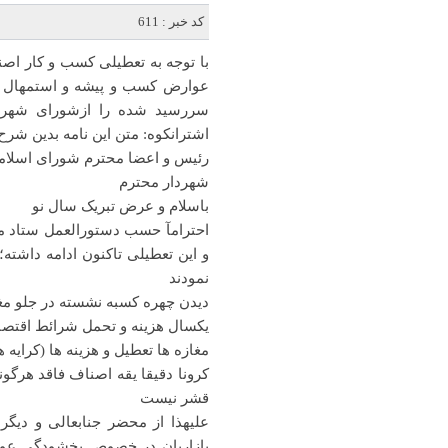
کد خبر : 611
با توجه به تعطیلی کسب و کار اص
عوارض کسب و پیشه و استمهال دی
سررسید شده‌ را از‌شورای شهر 
اشترانکوه: متن این نامه بدین شر
رئیس و اعضا محترم شورای اسلامی
شهردار محترم
باسلام و عرض تبریک سال نو
احترامآ حسب دستورالعمل ستاد ملی 
و این تعطیلی تاکنون ادامه داشته؛
نمودند
دیدن چهره کسبه نشسته در جلو مغاز
یکسال هزینه و تحمل شرائط اقتصاد
مغازه ها تعطیل و هزینه ها (کرایه
کرونا دقیقا یقه اصناف فاقد هرگو
قشر نیست
علیهذا از محضر جنابعالی و دی
بازاریان در خصوص بخشودگی عو