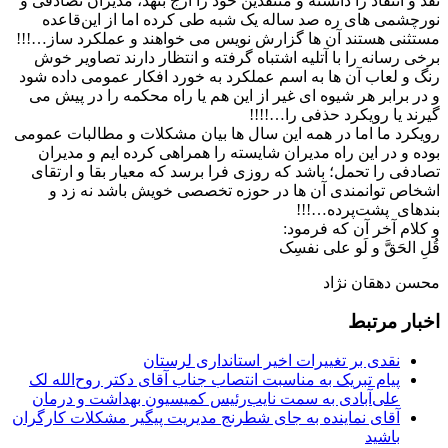
نقد و انتقاد را دانسته و منتقدین خود را ارج بنهد، مدیران تصادفی و
نورچشمی های ره صد ساله یک شبه طی کرده اما از این‌قاعده
مستثنی هستند آن ها گزارش نویس می خواهند و عملکرد ساز…!!!
برخی رسانه را با آتلیه اشتباه گرفته و انتظار دارند تصاویر خوش
رنگ و لعاب آن ها به اسم عملکرد به خورد افکار عمومی داده شود
و در برابر هر شیوه ای غیر از این هم یا راه محکمه را در پیش می
گیرند یا رویکرد حذفی را…!!!!
رویکرد ما اما در همه این سال ها بیان مشکلات و مطالبات عمومی
بوده و در این راه مدیران شایسته را همراهی کرده ایم و مدیران
تصادفی را تحمل‌؛ باشد که روزی فرا برسد که معیار بقا و ارتقای
اشخاص توانمندی آن ها در حوزه تخصصی خویش باشد نه زد و
بندهای پشت‌پرده…!!!
و کلام آخر آن که فرمود:
قُلِ الحَقَّ و لَو على نفسِک
محسن دهقان نژاد
اخبار مرتبط
نقدی بر تغییرات اخیر استانداری لرستان
پیام تبریک به مناسبت انتصاب جناب آقای دکتر روح‌الله لک
علی‌آبادی به سمت نایب‌رئیس کمیسیون بهداشت و درمان
آقای نماینده به جای شطرنج مدیریت پیگیر مشکلات کارگران
باشید