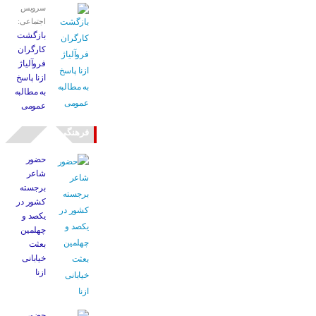
سرویس
اجتماعی:
بازگشت
کارگران
فروآلیاژ
ازنا پاسخ
به مطالبه
عمومی
فرهنگی
حضور
شاعر
برجسته
کشور در
یکصد و
چهلمین
بعثت
خیابانی
ازنا
حضور