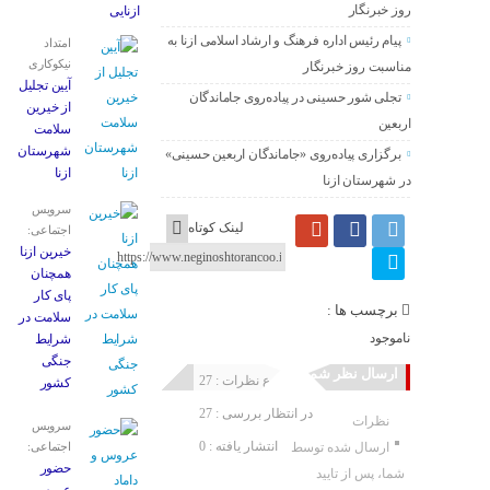
روز خبرنگار
ازنایی
پیام رئیس اداره فرهنگ و ارشاد اسلامی ازنا به
امتداد
نیکوکاری
مناسبت روز خبرنگار
آیین تجلیل
تجلی شور حسینی در پیاده‌روی جاماندگان
از خیرین
اربعین
سلامت
شهرستان
برگزاری پیاده‌روی «جاماندگان اربعین حسینی»
ازنا
در شهرستان ازنا
سرویس
لینک کوتاه
اجتماعی:
خیرین ازنا
همچنان
پای کار
برچسب ها :
سلامت در
ناموجود
شرایط
جنگی
ارسال نظر شما
مجموع نظرات : 27
کشور
در انتظار بررسی : 27
نظرات
سرویس
انتشار یافته : 0
ارسال شده توسط
اجتماعی:
حضور
شما، پس از تایید