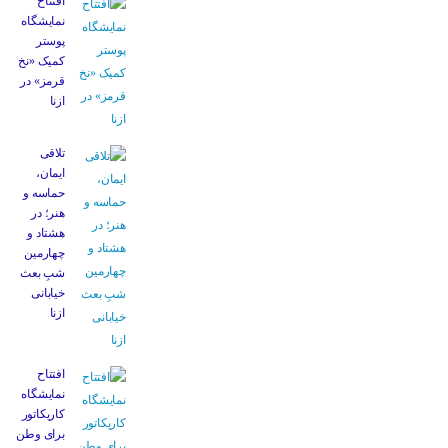
افتتاح
نمایشگاه
پوستر
کمیک «نخ
قرمز» در
ازنا
تلاقی
ایمان،
حماسه و
هنر؛ در
هشتاد و
چهارمین
شبِ بعث
خیابانی
ازنا
افتتاح
نمایشگاه
کاریکاتور
برای وطن