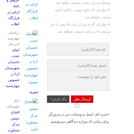
عروس و
توسط مدیران سایت منتشر خواهد شد.
داماد
نظراتی که حاوی تهمت یا افترا باشد
ازنایی در
منتشر نخواهد شد.
قرارگاه
انقلاب
نظراتی که به غیر از زبان فارسی یا غیر
مرتبط با خبر باشد منتشر نخواهد شد.
درآستانه
چهارشنبه
آخر سال
اتمام
حجت
دادستان
شهرستان
ازنا در
خصوص
چهارشنبه
‌سوری
ارسال نظر
پاک کردن !
اخبار
شهرستان:
افتتاح
ذخیره نام، ایمیل و وبسایت من در مرورگر
دومین
برای زمانی که دوباره دیدگاهی می‌نویسم.
مرکز
مشاوره