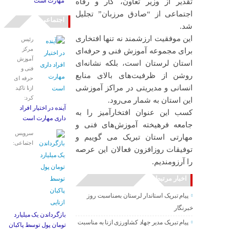
مهارت است
تقدیر از وزیر تعاون، کار و رفاه
اجتماعی از “صادق مرزبان” تجلیل
اجتماعی
شد.
این موفقیت ارزشمند نه تنها افتخاری
رئیس
مرکز
برای مجموعه آموزش فنی و حرفه‌ای
آموزش
استان لرستان است، بلکه نشانه‌ای
فنی و
روشن از ظرفیت‌های بالای منابع
حرفه ای
انسانی و مدیریتی در مراکز آموزشی
ازنا تاکید
کرد:
این استان به شمار می‌رود.
آینده در اختیار افراد
کسب این عنوان افتخارآمیز را به
داری مهارت است
جامعه فرهیخته آموزش‌های فنی و
سرویس
مهارتی استان تبریک می گوییم و
اجتماعی:
توفیقات روزافزون فعالان این عرصه
را آرزومندیم.
اخبار مرتبط
پیام تبریک استاندار لرستان به‌مناسبت روز
خبرنگار
بازگرداندن یک میلیارد
پیام تبریک مدیر جهاد کشاورزی ازنا به مناسبت
تومان پول توسط پاکبان