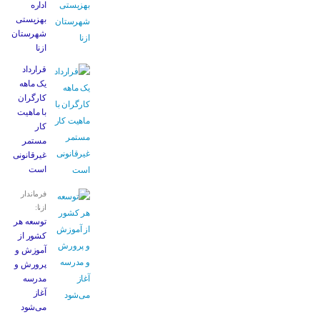
اداره
بهزیستی
شهرستان
ازنا
قرارداد
یک ماهه
کارگران
با ماهیت
کار
مستمر
غیرقانونی
است
فرماندار
ازنا:
توسعه هر
کشور از
آموزش و
پرورش و
مدرسه
آغاز
می‌شود