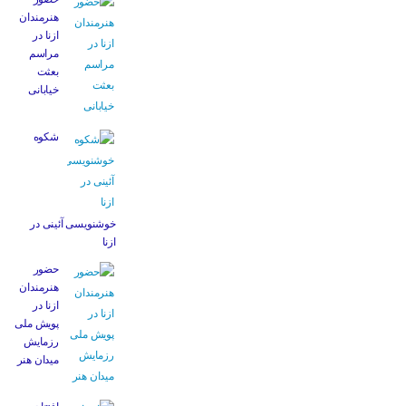
هنرمندان
ازنا در
مراسم
بعثت
خیابانی
شکوه
خوشنویسی آئینی در
ازنا
حضور
هنرمندان
ازنا در
پویش ملی
رزمایش
میدان هنر