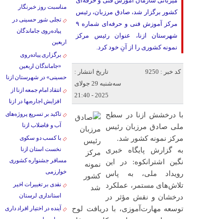
میزبانی سازمان آموزش فنی و حرفه‌ای
مناسبت روز خبرنگار
کشور برگزار شد، صادق مرزبان، رئیس
تجلی شور حسینی در
مرکز آموزش فنی و حرفه‌ای شماره ۹
پیاده‌روی جاماندگان
شهرستان ازنا، عنوان رئیس مرکز
اربعین
نمونه کشوری را از آنِ خود کرد.
برگزاری پیاده‌روی
«جاماندگان اربعین
کد خبر : 9250
تاریخ انتشار :
حسینی» در شهرستان ازنا
سه‌شنبه 29 جولای
انتقاد امام جمعه ازنا از
2025 - 21:40
افزایش اجاره‌بها در ازنا
تاکید بر تسریع پروژه‌های
با درخشش ازنا در سطح
آب و فاضلاب ازنا
ملی صادق مرزبان رئیس
مرکز نمونه کشور شد.
با کسب دو سکوی
نخست استان ازنا
به گزارش پایگاه خبری
مسافر جشنواره کشوری
نگین اشترانکوه: در این
خوارزمی
رویداد ملی، به پاس
نقدی بر تغییرات اخیر
تلاش‌های مستمر، عملکرد
استانداری لرستان
درخشان و نقش مؤثر در
توسعه مهارت‌آموزی، با دریافت لوح
آینده در اختیار افراد داری