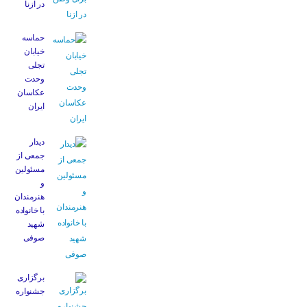
در ازنا
حماسه
خیابان
تجلی
وحدت
عکاسان
ایران
دیدار
جمعی از
مسئولین
و
هنرمندان
با خانواده
شهید
صوفی
برگزاری
جشنواره