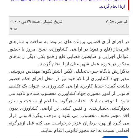
ازنا انجام گردید.
کد خبر : 1258
تاریخ انتشار : جمعه 29 می 2020 -
9:15
در اجرای آرای قضایی پرونده های مربوط به ساخت و سازهای
غیرمجاز (قلع و قمع) در اراضی کشاورزی، صبح امروز با حضور
عوامل اجرایی و ضابطین قضایی قلع و قمع یکی دیگر از بناهای
مذکور در حوزه عمل شهرستان ازنا انجام گردید.
به‌گزارش پایگاه خبری،تحلیلی نگین اشترانکوه؛ مهندس درویشی
مدیر جهاد کشاورزی ازنا که خود نیز در محل اجرای حکم حضور
داشت گفت: حفط کاربری اراضی کشاورزی به عنوان یک تکلیف
قانونی از امور محوری جهاد کشاورزی محسوب شده و تاکید می
شود با توجه به اینکه احداث هرگونه بنا اعم از ساخت و ساز،
دیوارکشی،حصاربندی و فنس کشی در اراضی کشاورزی بدون
اخد مجوز تخلف محسوب می شود و موجب پیگرد قانونی قرار
می گیرد از بهره برداران عزیز درخواست می کنم قبل ازهرگونه
اقدامی نسبت به اخذ مجوز قانونی اقدام نمایند.