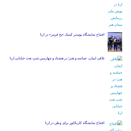
افتتاح نمایشگاه پوستر کمیک «نخ قرمز» در ازنا
تلاقی ایمان، حماسه و هنر؛ در هشتاد و چهارمین شبِ بعث خیابانی ازنا
افتتاح نمایشگاه کاریکاتور برای وطن در ازنا