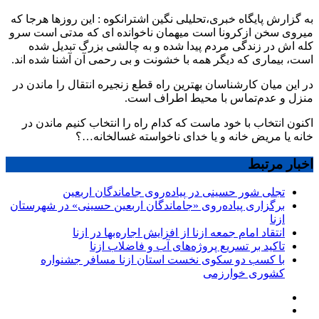
خانه یا غسالخانه…!!!
به گزارش پایگاه خبری،تحلیلی نگین اشترانکوه : این روزها هرجا که
میروی سخن ازکرونا است میهمان ناخوانده ای که مدتی است سرو
کله اش در زندگی مردم پیدا شده و به چالشی بزرگ تبدیل شده
است، بیماری که دیگر همه با خشونت و بی رحمی آن آشنا شده اند.
در این میان کارشناسان بهترین راه قطع زنجیره انتقال را ماندن در
منزل و عدم‌تماس با محیط اطراف است.
اکنون انتخاب با خود ماست که کدام راه را انتخاب کنیم ماندن در
خانه یا مریض خانه و یا خدای ناخواسته غسالخانه…؟
اخبار مرتبط
تجلی شور حسینی در پیاده‌روی جاماندگان اربعین
برگزاری پیاده‌روی «جاماندگان اربعین حسینی» در شهرستان
ازنا
انتقاد امام جمعه ازنا از افزایش اجاره‌بها در ازنا
تاکید بر تسریع پروژه‌های آب و فاضلاب ازنا
با کسب دو سکوی نخست استان ازنا مسافر جشنواره
کشوری خوارزمی