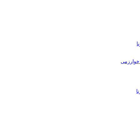
ا
خوارزمی
ا