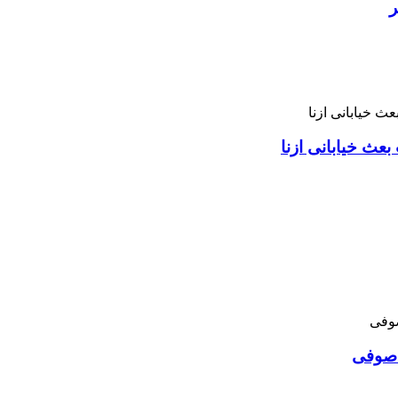
ر
بعث خیابانی ازنا
د صوفی