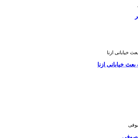
ر
بعث خیابانی ازنا
د صوفی