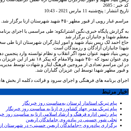
کد خبر : 2685
تاریخ انتشار : پنج‌شنبه 11 مارس 2021 - 10:43
مراسم غبار رویی از قبور مطهر۴۵۰ شهید شهرستان ازنا برگزار شد.
به گزارش پایگاه خبری،نگین اشترانکوه: طی مراسمی با اجرای برنامه
معظم شهدا و جانبازان برگزار شد
شهدا جانبازان آزادگان و رزمندگان است
ریس بنیاد شهید عنوان نمود اگر انقلاب و نظام توانسته وارد پنج
وی عنوان نمود که ۴۵۰ شهید والامقام که پیکر ۱۸ نفر از این عزیزان هنوز به اغوش وطن باز نگشته و ۹۰۰ جانباز گرامی و یکصدازاده سرافراز افتخار شهرستان ازنا هستند.
در این مراسم تعدادی از مروجین فرهنگ ایثار و شهادت توسط مدیریت 
و قبور مطهر شهدا توسط این عزیزان گلباران شد.
اجرای برنامه های فرهنگی و اجرای سرود و قرائت دکلمه از بخش های 
اخبار مرتبط
پیام تبریک استاندار لرستان به‌مناسبت روز خبرنگار
پیام تبریک مدیر جهاد کشاورزی ازنا به مناسبت روز خبرنگار
پیام رئیس اداره فرهنگ و ارشاد اسلامی ازنا به مناسبت روز خب
تجلی شور حسینی در پیاده‌روی جاماندگان اربعین
برگزاری پیاده‌روی «جاماندگان اربعین حسینی» در شهرستان ازن