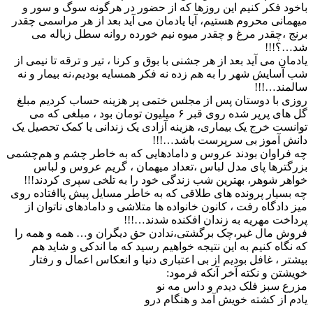
باخود فکر کنیم این روزها که از حضور در هرگونه سوگ و سور و
میهمانی محروم هستیم، آیا یادمان می آید بعد از هر مراسمی چقدر
برنج ،چقدر مرغ و چقدر میوه نیم خورده روانه سطل زباله می
شد…؟!!!
یادمان می آید بعد از هر جشنی با بوق و کرنا ، تیر و ترقه تا نیمی از
شب آسایش شهر را به هم زده نه فکر همسایه بودیم،نه بیمار و نه
سالمند…!!!
روزی با دوستان پس از ‌مجلس ختمی پر هزینه حساب کردیم مبلغ
گل های پرپر شده روی قبر ۶ میلیون تومان بود ، مبلغی که می
توانست خرج یک بیماری، هزینه آزادی یک زندانی یا کمک تحصیل یک
دانش آموز بی سرپرست باشد‌…!!!
چه فراوان بودند عروس و دامادهایی که به خاطر چشم و هم‌چشمی
بزرگترها پای مدل لباس ،تعداد میهمان ، گریم عروس و لباس
خواهر شوهر، بهترین شب زندگی خود را به تلخی سپری کردند!!!
چه بسیار پرونده های طلاقی که به خاطر مسایل پیش پاافتاده روی
میز دادگاه رفت ، کانون خانواده ها متلاشی و دامادهای ناتوان از
پرداخت مهریه به زندان افکنده شدند…!!!
فروش مال غیر،چک برگشتی،ندادن حق دیگران و… همه و همه را
که نگاه کنیم به این نتیجه خواهیم رسید که ما اندکی و شاید هم
بیشتر ، غافل بودیم از بی اعتباری دنیا و انعکاس اعمال و رفتار
خویشتن و ‌نکته آخر آنکه فرمود:
مزرع سبز فلک دیدم و داس مه نو
یادم از کشته خویش آمد و هنگام درو