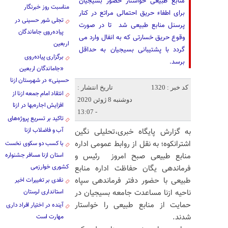
‌منابع طبیعی خواستار حضور بسیجیان
مناسبت روز خبرنگار
برای اطفاء حریق احتمالی مراتع در کنار
تجلی شور حسینی در
پرسنل منابع طبیعی شد تا در صورت
پیاده‌روی جاماندگان
وقوع حریق خسارتی که به انفال وارد می
اربعین
گردد با پشتیبانی بسیجیان به حداقل
برگزاری پیاده‌روی
برسد‌.
«جاماندگان اربعین
حسینی» در شهرستان ازنا
کد خبر : 1320
تاریخ انتشار :
انتقاد امام جمعه ازنا از
دوشنبه 8 ژوئن 2020
افزایش اجاره‌بها در ازنا
- 13:07
تاکید بر تسریع پروژه‌های
آب و فاضلاب ازنا
به گزارش پایگاه خبری،تحلیلی نگین
اشترانکوه؛ به نقل از روابط عمومی اداره
با کسب دو سکوی نخست
منابع طبیعی صبح امروز رئیس و
استان ازنا مسافر جشنواره
کشوری خوارزمی
فرماندهی یگان حفاظت اداره منابع
طبیعی با حضور دفتر فرماندهی سپاه
نقدی بر تغییرات اخیر
ناحیه ازنا مساعدت جامعه بسیجیان در
استانداری لرستان
حمایت از منابع طبیعی را خواستار
آینده در اختیار افراد داری
شدند.
مهارت است