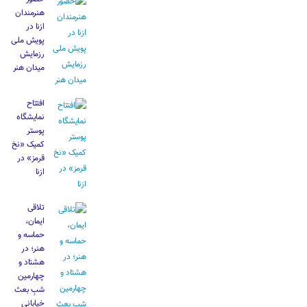
هنرمندان
ازنا در
پویش ملی
رزمایش
میدان هنر
افتتاح
نمایشگاه
پوستر
کمیک «نخ
قرمز» در
ازنا
تلاقی
ایمان،
حماسه و
هنر؛ در
هشتاد و
چهارمین
شبِ بعث
خیابانی