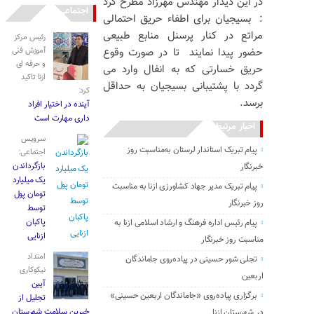
در این دیدار مهندس مهرزاد مطرح کرد
اجتماعی
: بسیجیان برای اطفاء حریق احتمالی
مراتع در کنار پرسنل منابع طبیعی
رئیس مرکز
حضور پیدا نمایند تا در صورت وقوع
آموزش فنی
و حرفه ای
حریق خسارتی که به انفال وارد می
ازنا تاکید
گردد با پشتیبانی بسیجیان به حداقل
کرد:
برسد‌.
آینده در اختیار افراد
داری مهارت است
اخبار مرتبط
سرویس
پیام تبریک استاندار لرستان به‌مناسبت روز
اجتماعی:
بازگرداندن
خبرنگار
یک میلیارد
پیام تبریک مدیر جهاد کشاورزی ازنا به مناسبت
تومان پول
روز خبرنگار
توسط
پاکبان
پیام رئیس اداره فرهنگ و ارشاد اسلامی ازنا به
ازنایی
مناسبت روز خبرنگار
امتداد
تجلی شور حسینی در پیاده‌روی جاماندگان
نیکوکاری
اربعین
آیین
برگزاری پیاده‌روی «جاماندگان اربعین حسینی»
تجلیل از
خیرین سلامت شهرستان
در شهرستان ازنا