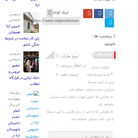
ازنا
لینک کوتاه
سرویس
اجتماعی:
خیرین ازنا
همچنان
برچسب ها :
پای کار سلامت در شرایط
ناموجود
جنگی کشور
ارسال نظر شما
سرویس
مجموع نظرات : 1
اجتماعی:
حضور
در انتظار بررسی : 1
نظرات ارسال
عروس و
شده توسط شما،
انتشار یافته : 0
داماد ازنایی در قرارگاه
پس از تایید توسط
انقلاب
مدیران سایت منتشر خواهد شد.
درآستانه
نظراتی که حاوی تهمت یا افترا باشد منتشر
چهارشنبه
نخواهد شد.
آخر سال
اتمام
نظراتی که به غیر از زبان فارسی یا غیر مرتبط
حجت
با خبر باشد منتشر نخواهد شد.
دادستان
شهرستان
ازنا در