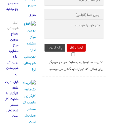
خصوص
چهارشنبه
‌سوری
اخبار
شهرستان:
افتتاح
دومین
مرکز
ارسال نظر
پاک کردن !
مشاوره
اداره
ذخیره نام، ایمیل و وبسایت من در مرورگر
بهزیستی
شهرستان
برای زمانی که دوباره دیدگاهی می‌نویسم.
ازنا
قرارداد یک
ماهه
کارگران با
ماهیت کار
مستمر
غیرقانونی
است