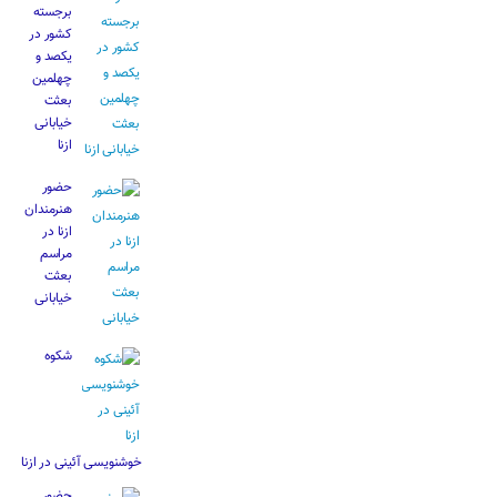
برجسته
کشور در
یکصد و
چهلمین
بعثت
خیابانی
ازنا
حضور
هنرمندان
ازنا در
مراسم
بعثت
خیابانی
شکوه
خوشنویسی آئینی در ازنا
حضور