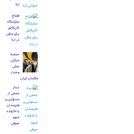
ازنا
افتتاح
نمایشگاه
کاریکاتور
برای وطن
در ازنا
حماسه
خیابان
تجلی
وحدت
عکاسان ایران
دیدار
جمعی از
مسئولین و
هنرمندان
با خانواده
شهید
صوفی