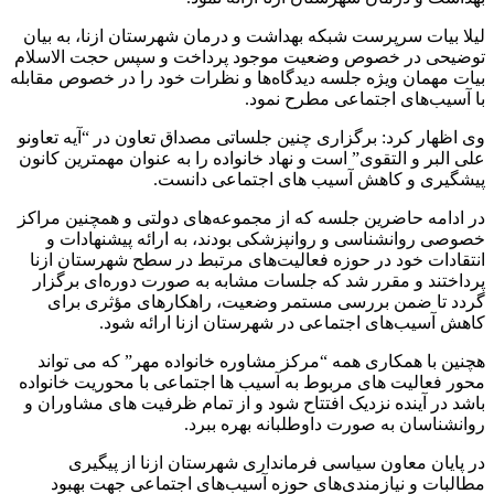
لیلا بیات سرپرست شبکه بهداشت و درمان شهرستان ازنا، به بیان
توضیحی در خصوص وضعیت موجود پرداخت و سپس حجت الاسلام
بیات مهمان ویژه جلسه‌ دیدگاه‌ها و نظرات خود را در خصوص مقابله
با آسیب‌های اجتماعی مطرح نمود.
وی اظهار کرد: برگزاری چنین جلساتی مصداق تعاون در “آیه تعاونو
علی البر و التقوی” است و نهاد خانواده را به عنوان مهمترین کانون
پیشگیری و کاهش آسیب های اجتماعی دانست.
در ادامه حاضرین جلسه که از مجموعه‌های دولتی و همچنین مراکز
خصوصی روانشناسی و روانپزشکی بودند، به ارائه پیشنهادات و
انتقادات خود در حوزه فعالیت‌های مرتبط در سطح شهرستان ازنا
پرداختند و مقرر شد که جلسات مشابه به صورت دوره‌ای برگزار
گردد تا ضمن بررسی مستمر وضعیت، راهکارهای مؤثری برای
کاهش آسیب‌های اجتماعی در شهرستان ازنا ارائه شود.
هچنین با همکاری همه “مرکز مشاوره خانواده مهر” که می تواند
محور فعالیت های مربوط به آسیب ها اجتماعی با محوریت خانواده
باشد در آینده نزدیک افتتاح شود و از تمام ظرفیت های مشاوران و
روانشناسان به صورت داوطلبانه بهره ببرد.
در پایان معاون سیاسی فرمانداری شهرستان ازنا از پیگیری
مطالبات و نیازمندی‌های حوزه آسیب‌های اجتماعی جهت بهبود