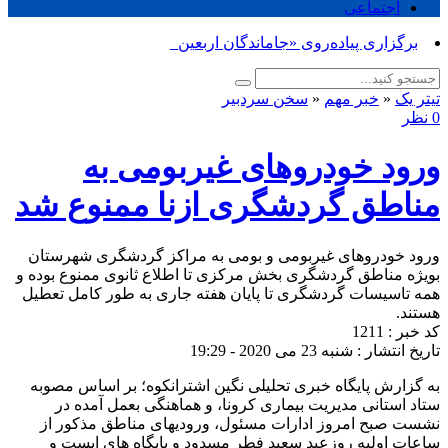
اجتماعی
برگزاری پیاده‌روی «جاماندگان اربعین حسین_
تیتر یک
«
خبر مهم
«
سخن سردبیر
0 نظر
ورود خودروهای غیربومی به
مناطق گردشگری ازنا ممنوع شد
ورود خودروهای غیربومی و بومی به مراکز گردشگری شهرستان
بویژه مناطق گردشگری بخش مرکزی تا اطلاع ثانوی ممنوع بوده و
همه تاسیسات گردشگری تا پایان هفته جاری به طور کامل تعطیل
هستند.
کد خبر : 1211
تاریخ انتشار : شنبه 23 می 2020 - 19:29
به گزارش پایگاه خبری تحلیلی نگین اشترانکوه؛ بر اساس مصوبه
ستاد استانی مدیریت بیماری کرونا، و هماهنگی بعمل آمده در
نشست صبح امروز ادارات مسئول، ورودیهای مناطق مذکور از
ساعات اولیه روزعید سعید فطر مسدود و پایگاه های ایست و