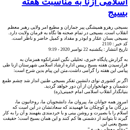
اسلامی ازنا به مناسبت هفته
بسیج
بسیجی رهرو همیشگی پیر جماران و مطیع امر ولایی رهبر معظم
انقلاب است. بسیجی در تمام صحنه ها نگاه به فرمان ولایت دارد.
بسیجی بسان عمّار و ابوذر و مقداد و کمیل حاضر و ناظر است.
کد خبر : 2110
تاریخ انتشار : یکشنبه 22 نوامبر 2020 - 9:19
به گزارش پایگاه خبری، تحلیلی نگین اشترانکوه همزمان به
فرارسیدن هفته بسیج رییس اداره ارشاد اسلامی شهرستان ازنا طی
پیامی این هفته را گرامی داشت،متن این پیام بدین شرح است:
اگر بر کشوری نوای دلنشین تفکر بسیجی طنین انداز شد چشم طمع
دشمنان و جهانخواران از آن دور خواهد گردید.
بنیانگذار انقلاب اسلامی امام خمینی(ره)
امروز همه جوانان ما، پیروان ما، دانشجویان ما، روحانیون ما،
بزرگان ما و کوچکان ما فهمیدند که سعادتشان در این است که
اسلام را با بصیرت و روشن بینی و با خردمندی بفهمند و آن را به کار
گیرند تا بتوانند از دشمنی ها کم کنند و این همان بسیج است؛ حقیقت
بسیج یعنی این.
“مقام معظم رهبری”