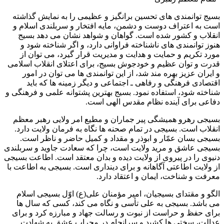
بسیج توانمندی های تحسین برانگیز و عظیمی را به نمایش گذاشته
است به اعتراف دوست و دشمن، مایه افتخار و سربلندی اسلام و
انقلاب و کشور شده است. گواهان و شواهد نشان می دهد بسیج
هنوز توانمندی های ناشناخته فراوانی دارد، و اگر شناخته شود و
مورد تکریم و حمایت و هدایت و مدیریت قرار گیرد، می توان از
قدرت و توان عظیم و خودجوش بسیج، برای اعتلای انقلاب اسلامی
و ایران عزیز بهره مند شد، از این توانمندی ها می توان در امور
اقتصادی فرهنگی و رفاهی ـ اجتماعی و دیگر زمینه ها که باید
شناخته شود، استفاده نمود. بسیج بهترین پشتوانه علمی و فرهنگی و
دفاعی برای آینده نظام مقدس الهی است.
بسیجی رهرو همیشگی پیر جماران و مطیع امر ولایی رهبر معظم
انقلاب است. بسیجی در تمام صحنه ها نگاه به فرمان ولایت دارد.
بسیجی بسان عمّار و ابوذر و مقداد و کمیل حاضر و ناظر است.
بسیجی عاشق و مرید ولایت است، چرا که سعادت جاوید و سربلندی
دنیوی را در پیروی از ولایت دیده و بدان معتقد است. اطاعت بسیجی
از ولایت اطاعتی آگاهانه و برای دینداری است. بسیجی به اطاعت با
معرفت و شناخت، ایمان و اعتقاد دارد.
الگو و مقتدای بسیجیان، امیر مؤمنان علی(ع) اوّل بسیجی اسلام
می باشد. بسیجی به علی تأسی و نگاه می کند، کسی که سال ها
برای حفظ و حراست از نبوت و رسالت جهاد و مبارزه کرد و برای
عدالت، سختی ها کشید و سرانجام در محراب عشق به شهادت