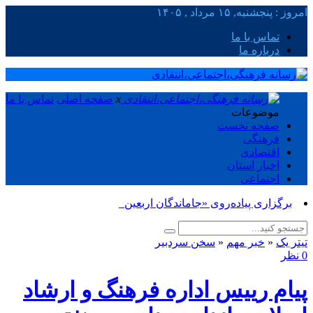
امروز : پنجشنبه, ۱۵ مرداد , ۱۴۰۵
تماس با ما
درباره ما
x
صفحه اصلی
تماس با ما
موضوعات
صفحه نخست
فرهنگی
اقتصادی
اخبار استان
اجتماعی
برگزاری پیاده‌روی «جاماندگان اربعین حسینی»_
تیتر یک
«
خبر مهم
«
سخن سردبیر
0 نظر
پیام رییس اداره فرهنگ و ارشاد