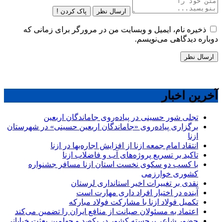
ارسال نظر
پاک کردن !
ذخیره نام، ایمیل و وبسایت من در مرورگر برای زمانی که
دوباره دیدگاهی می‌نویسم.
آخرین اخبار
تجلی شور حسینی در پیاده‌روی جاماندگان اربعین
برگزاری پیاده‌روی «جاماندگان اربعین حسینی» در شهرستان
ازنا
انتقاد امام جمعه ازنا از افزایش اجاره‌بها در ازنا
تاکید بر تسریع پروژه‌های آب و فاضلاب ازنا
با کسب دو سکوی نخست استان ازنا مسافر جشنواره
کشوری خوارزمی
نقدی بر تغییرات اخیر استانداری لرستان
آینده در اختیار افراد داری مهارت است
تکمیل فولاد ازنا با مشارکت فولاد مبارکه
اعتماد به مسئولان صیانت از منافع ایران را تضمین می‌کند
حضور شاعر برجسته کشور در یکصد و چهلمین بعثت خیابانی