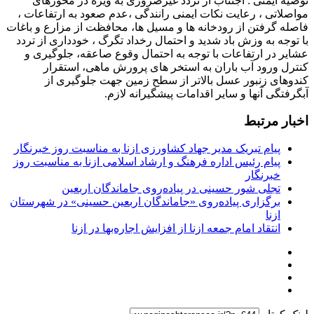
توصیه ایمنی : اجتناب از تردد غیرضروری به ویژه در محورهای
مواصلاتی ، رعایت نکات ایمنی رانندگی ،عدم صعود به ارتفاعات ،
فاصله گرفتن از رودخانه ها و مسیل ها، محافظت از مزارع و باغات
با توجه به وزش باد شدید و احتمال رخداد تگرگ ، خودداری از تردد
عشایر در ارتفاعات با توجه به احتمال وقوع صاعقه، جلوگیری و
کنترل ورود آب باران به استخر های پرورش ماهی، استقرار
کندوهای زنبور عسل بالاتر از سطح زمین جهت جلوگیری از
آبگرفتگی آنها و سایر اقدامات پیشگیرانه لازم.
اخبار مرتبط
پیام تبریک مدیر جهاد کشاورزی ازنا به مناسبت روز خبرنگار
پیام رئیس اداره فرهنگ و ارشاد اسلامی ازنا به مناسبت روز
خبرنگار
تجلی شور حسینی در پیاده‌روی جاماندگان اربعین
برگزاری پیاده‌روی «جاماندگان اربعین حسینی» در شهرستان
ازنا
انتقاد امام جمعه ازنا از افزایش اجاره‌بها در ازنا