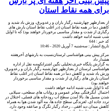
پیش بینی آخر هفته ای پر بارش
برای همه نقاط استان
از بعدازظهر چهارشنبه رگبار باران و رعدوبرق، وزش باد شدید و
کاهش دما در همه نقاط استان (در اغلب نقاط استان بارش های
رگباری از شدت و مقدار مناسبی برخوردار خواهند بود) که تا اوایل
شب شنبه ادامه خواهد داشت
کد خبر : 644
تاریخ انتشار : سه‌شنبه 7 آوریل 2020 - 10:46
مرکز پیش بینی هواشناسی لرستان‌نسبت به بارشهای آخرهفته
هشدار داد
به گزارش پایگاه خبری،تحلیلی نگین اشترانکوه‌به نقل از اداره
هواشناسی لرستان از بعدازظهر چهارشنبه رگبار باران و رعدوبرق،
وزش باد شدید و کاهش دما در همه نقاط استان (در اغلب نقاط
استان بارش های رگباری از شدت و مقدار مناسبی برخوردار
خواهند بود)
که تا اوایل شب شنبه ادامه خواهد داشت
احتمال آبگرفتگی معابر عمومی و رواناب های سطحی، سیلابی
شدن مسیل ها، بالا آمدن سطح آب رودخانه های فصلی، اختلال در
تردد جاده ای، لغزندگی سطح جاده ها، مه آلود شدن هوا به همراه
کاهش میدان دید افقی ، رخداد رگبار تگرگ و صاعقه وجود دارد.