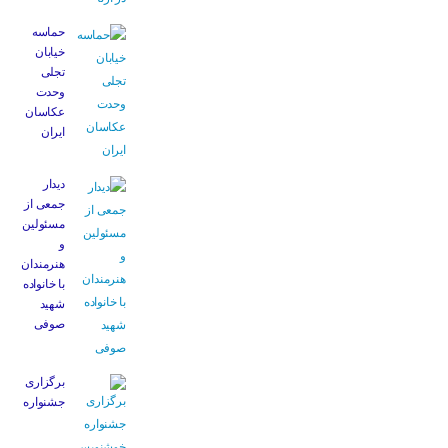
حماسه
خیابان
تجلی
وحدت
عکاسان
ایران
دیدار
جمعی از
مسئولین
و
هنرمندان
با خانواده
شهید
صوفی
برگزاری
جشنواره