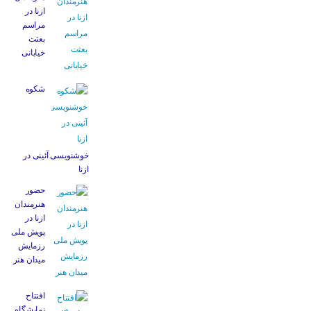
ازنا در
مراسم
بعثت
خیابانی
شکوه
خوشنویسی آئینی در
ازنا
حضور
هنرمندان
ازنا در
پویش ملی
رزمایش
میدان هنر
افتتاح
نمایشگاه