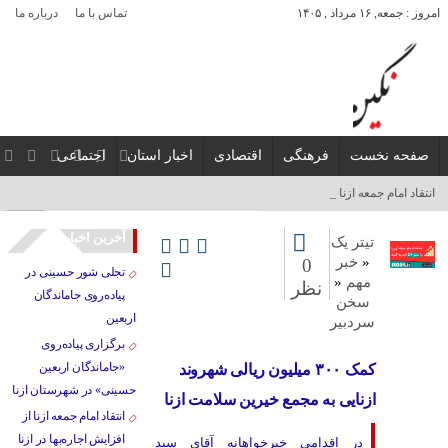
امروز : جمعه, ۱۶ مرداد , ۱۴۰۵
تماس با ما
درباره ما
صفحه نخست
فرهنگی
اقتصادی
اخبار استان
اجتماعی
انتقاد امام جمعه ازنا از اف_
آخرین اخبار
تیتر یک
«
خبر
0
تجلی شور حسینی در
مهم
«
نظر
پیاده‌روی جاماندگان
سخن
اربعین
سردبیر
برگزاری پیاده‌روی
«جاماندگان اربعین
کمک‌ ۳۰۰ میلیون ریالی شهروند
حسینی» در شهرستان ازنا
ازنایی به مجمع خیرین سلامت ازنا
انتقاد امام جمعه ازنا از
افزایش اجاره‌بها در ازنا
در اقدامی خیرخواهانه آقای سید