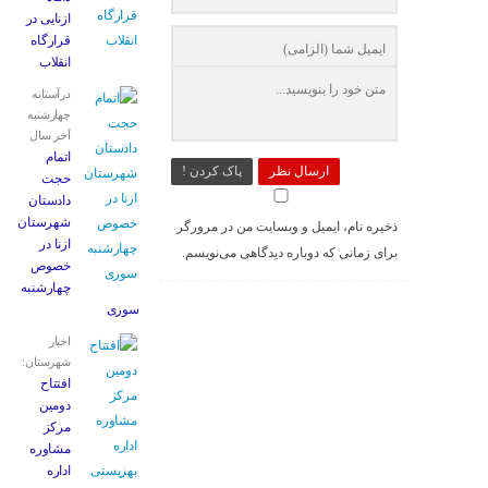
ازنایی در
قرارگاه
انقلاب
درآستانه
چهارشنبه
آخر سال
اتمام
ارسال نظر
پاک کردن !
حجت
دادستان
شهرستان
ذخیره نام، ایمیل و وبسایت من در مرورگر
ازنا در
برای زمانی که دوباره دیدگاهی می‌نویسم.
خصوص
چهارشنبه
‌سوری
اخبار
شهرستان:
افتتاح
دومین
مرکز
مشاوره
اداره