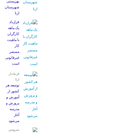
بهزیستی
شهرستان
ازنا
قرارداد
یک ماهه
کارگران
با ماهیت
کار
مستمر
غیرقانونی
است
فرماندار
ازنا:
توسعه هر
کشور از
آموزش و
پرورش و
مدرسه
آغاز
می‌شود
سرویس