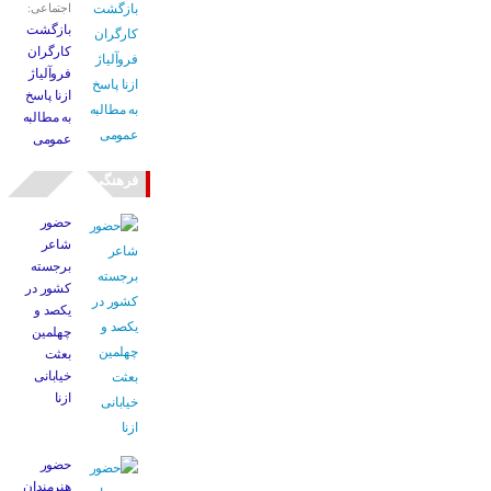
اجتماعی:
بازگشت
کارگران
فروآلیاژ
ازنا پاسخ
به مطالبه
عمومی
فرهنگی
حضور
شاعر
برجسته
کشور در
یکصد و
چهلمین
بعثت
خیابانی
ازنا
حضور
هنرمندان