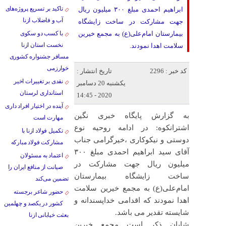
تاکید بر تسریع پروژه‌های
ابراهیم احمدی مبلغ ۳۰۰ میلیون ریال
آب و فاضلاب ازنا
جهت مشارکت در ساخت زایشگاه
بیمارستان امام‌علی(ع) به مجمع خیرین
با کسب دو سکوی
نخست استان ازنا
سلامت اهدا نمودند.
مسافر جشنواره کشوری
خوارزمی
کد خبر : 2296
تاریخ انتشار :
نقدی بر تغییرات اخیر
یکشنبه 20 دسامبر
استانداری لرستان
2020 - 14:45
آینده در اختیار افراد داری
به گزارش پایگاه خبری نگین
مهارت است
اشترانکوه: در ادامه روحیه نوع
تکمیل فولاد ازنا با
دوستی و نیکوکاری ،خیرگرامی جناب
مشارکت فولاد مبارکه
آقای سید ابراهیم احمدی مبلغ ۳۰۰
اعتماد به مسئولان
میلیون ریال جهت مشارکت در
صیانت از منافع ایران را
ساخت زایشگاه بیمارستان
تضمین می‌کند
امام‌علی(ع) به مجمع خیرین سلامت
حضور شاعر برجسته
اهدا نمودند که اقدامی خداپسندانه و
کشور در یکصد و چهلمین
شایسته تقدیر می باشد.
بعثت خیابانی ازنا
شایان ذکر است مجمع خیرین