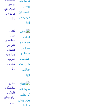
پوستر
کمیک «نخ
قرمز» در
ازنا
تلاقی
ایمان،
حماسه و
هنر؛ در
هشتاد و
چهارمین
شبِ بعث
خیابانی
ازنا
افتتاح
نمایشگاه
کاریکاتور
برای وطن
در ازنا