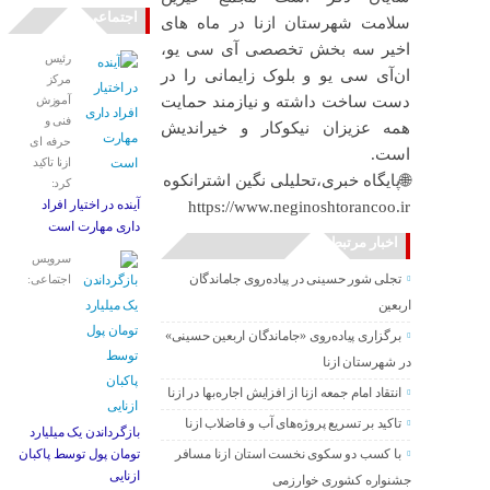
اجتماعی
سلامت شهرستان ازنا در ماه های
اخیر سه بخش تخصصی آی سی یو،
رئیس
ان‌آی سی یو و بلوک زایمانی را در
مرکز
دست ساخت داشته و نیازمند حمایت
آموزش
فنی و
همه عزیزان نیکوکار و خیراندیش
حرفه ای
است.
ازنا تاکید
🌐پایگاه خبری،تحلیلی نگین اشترانکوه
کرد:
آینده در اختیار افراد
https://www.neginoshtorancoo.ir
داری مهارت است
اخبار مرتبط
سرویس
تجلی شور حسینی در پیاده‌روی جاماندگان
اجتماعی:
اربعین
برگزاری پیاده‌روی «جاماندگان اربعین حسینی»
در شهرستان ازنا
انتقاد امام جمعه ازنا از افزایش اجاره‌بها در ازنا
تاکید بر تسریع پروژه‌های آب و فاضلاب ازنا
بازگرداندن یک میلیارد
با کسب دو سکوی نخست استان ازنا مسافر
تومان پول توسط پاکبان
ازنایی
جشنواره کشوری خوارزمی