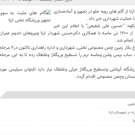
ا از گام های روبه جلو در تجهیز و آماده‌سازی
 حمایت شهرداری خبر داد.
نکوه: “حسین علی شفیعی” با اعلام این خبر
گفت؛ عملیات تسطیح وریگلاژ بیش از ۱۲۰۰ تن ماسه با همکاری دکترحسنی شهردار ازنا ونیروهای خدوم عمران
وی دراین رابطه افزود: از ابتدای شروع بکار زمین چمن مصنوعی تختی، شهرداری و اداره راهداری تاکنون 
۴ تن قلوه، بیس، ساب بیس وشن وماسه نرم را تسطیح وریگلاژ وغلطک زده تا به این مرحله
زشگاه آبپاشی وتسطیح وریگلاژ جزئی وغلطک نیاز دارد تابتوان سیلیس مورد
سان وچمن مصنوعی اقدام گردد.
بعین
» در شهرستان ازنا
ا