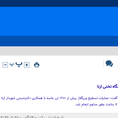
ه تختی ازنا
"حسین علی شفیعی" با اعلام این خبر گفت؛ عملیات تسطیح وریگلاژ بیش از ۱۲۰۰ تن ماسه با همکاری دکترحسنی شهردار ازنا
تاریخ انتشار : یکشنبه 24 آگوست 2025 - 21:47