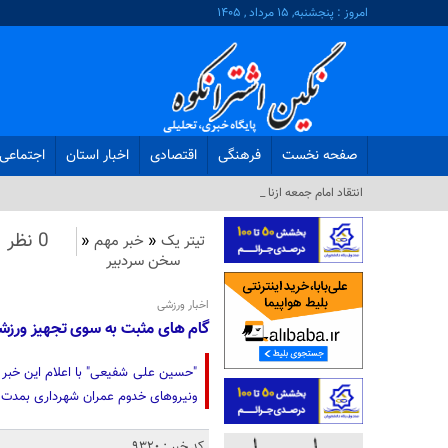
امروز : پنجشنبه, ۱۵ مرداد , ۱۴۰۵
صفحه نخست
فرهنگی
اقتصادی
اخبار استان
اجتماعی
انتقاد امام جمعه ازنا از افزایش اج_
0 نظر
تیتر یک
«
خبر مهم
«
سخن سردبیر
اخبار ورزشی
گام های مثبت به سوی تجهیز ورزشگا
ونیروهای خدوم عمران شهرداری بمدت ۸ ساعت بطور مداوم انجام شد.
کد خبر : 9320