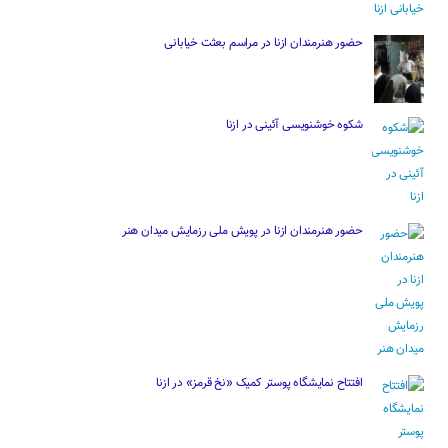
حضور هنرمندان ازنا در مراسم بعثت خیابانی
شکوه خوشنویسی آئینی در ازنا
حضور هنرمندان ازنا در پویش ملی رزمایش میدان هنر
افتتاح نمایشگاه پوستر کمیک «نخ قرمز» در ازنا