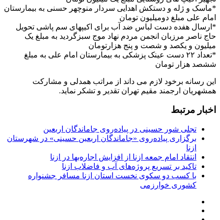
تجهیز اکیپ های روستایی مبلغ یک میلیون تومان
*ماسک و ژله و دستکش اهدایی سردار منوچهر حسنی به بیمارستان
امام علی مبلغ دومیلیون تومان
*ارسال هفده دست لباس ضد آب برای اکیپهای سم پاشی تحویل
حاج ناصر مرزبان انجمن مردم نهاد موج سبزگردید به مبلغ یک
میلیون و یکصد و شصت و پنج هزارتومان
*تعداد ۲۲ دست عینک پزشکی به بیمارستان امام علی به مبلغ
ششصد هزار تومان
این رسانه برخود لازم می داند از مراتب همدلی و مشارکت
همشهریان ارجمند مقیم تهران تقدیر و تشکر نماید.
اخبار مرتبط
تجلی شور حسینی در پیاده‌روی جاماندگان اربعین
برگزاری پیاده‌روی «جاماندگان اربعین حسینی» در شهرستان
ازنا
انتقاد امام جمعه ازنا از افزایش اجاره‌بها در ازنا
تاکید بر تسریع پروژه‌های آب و فاضلاب ازنا
با کسب دو سکوی نخست استان ازنا مسافر جشنواره
کشوری خوارزمی