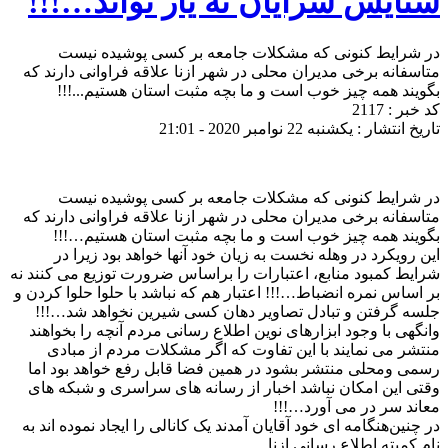
ستایش سرایان نه یار تواند…!!!
در شرایط کنونی که مشکلات جامعه بر کسی پوشیده نیست
متاسفانه برخی مدیران محلی در شهر ازنا علاقه فراوانی دارند که
بگویند همه چیز خوب است و ما بچه مثبت استان هستیم...!!!
کد خبر : 2117
تاریخ انتشار : یکشنبه 22 نوامبر 2020 - 21:01
در شرایط کنونی که مشکلات جامعه بر کسی پوشیده نیست
متاسفانه برخی مدیران محلی در شهر ازنا علاقه فراوانی دارند که
بگویند همه چیز خوب است و ما بچه مثبت استان هستیم…!!!
این رویکرد در وهله نخست به زیان خود آنها خواهد بود زیرا در
شرایط کمبود منابع، اعتبارات را براساس ضرورت توزیع می کنند نه
بر اساس نمره انضباط…!!! اعتبار هم که نباشد با حلوا حلوا کردن و
جلسه گرفتن و تبادل تصاویر دهان کسی شیرین نخواهد شد…!!!
وانگهی با وجود ابزارهای نوین اطلاع رسانی مردم آنچه را بخواهند
منتشر می نمایند با این تفاوت که اگر مشکلات مردم از مبادی
رسمی و‌محلی منتشر بشود در همین فضا قابل رفع خواهد بود اما
وقتی این امکان نباشد اخبار از رسانه های سراسری و شبکه های
معاند سر در می آورد…!!!
در چنین‌هنگامه ای خود آقایان آمدند یک کانالی را ایجاد نموده اند به
نام کمیته اطلاع رسانی ازنا