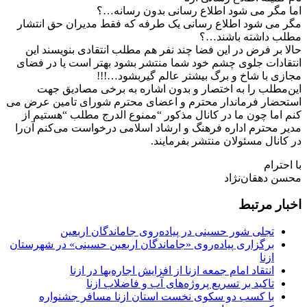
اما مگر می شود اطلاع رسانی بدون رسانه…؟
مگر می شود اطلاع رسانی یک طرفه که فقط مدیران حق انتشار
مطلب داشته باشند…؟
حالا بر فرض در این فضا چند نفر هم مطلب انتقادی بنویسند این
انتقادات جلوی چشم خود شما منتشر بشود بهتر است یا در فضای
مجازی با شاخ و برگ بیشتر عالم گیربشود…!!!
این‌مطلب را به اختصار و بدون اشاره به برخی مصادیق جهت
استحضار فرماندار محترم و اعضای محترم شورای تامین عرض می
کنم اما چون ما در کانال مذکور “ممنوع الدرج مطلب “هستیم از
مدیر محترم اداره فرهنگ و ارشاد اسلامی درخواست ‌می‌کنم آن‌را
در کانال مسئولان منتشر بفرمایند.
با احترام
محسن دهقان‌نژاد
اخبار مرتبط
تجلی شور حسینی در پیاده‌روی جاماندگان اربعین
برگزاری پیاده‌روی «جاماندگان اربعین حسینی» در شهرستان
ازنا
انتقاد امام جمعه ازنا از افزایش اجاره‌بها در ازنا
تاکید بر تسریع پروژه‌های آب و فاضلاب ازنا
با کسب دو سکوی نخست استان ازنا مسافر جشنواره